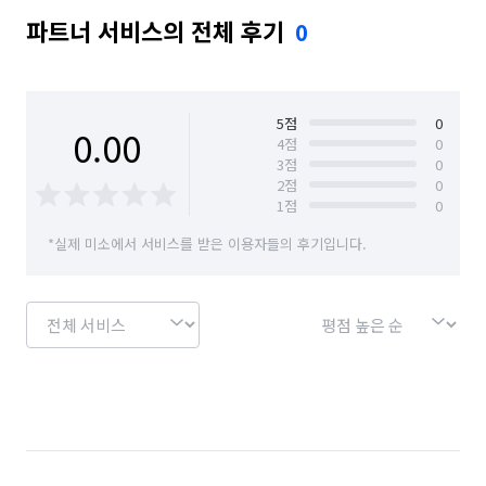
파트너 서비스의 전체 후기
0
5
점
0
0.00
4
점
0
3
점
0
2
점
0
1
점
0
*실제 미소에서 서비스를 받은 이용자들의 후기입니다.