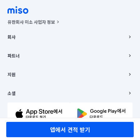
유한회사 미소 사업자 정보
사업자등록번호 : 291-87-00271 | 인허가번호 : 2016-3220163-14-5-
00019 |
회사
통신판매신고번호 : 2024-서울종로-1400(공정거래위원회 정보) |
대표이사 : CHING VICTOR COLUMBIA RHEE
회사소개
주소 | 본사: 서울특별시 종로구 율곡로 6(중학동, 트윈트리빌딩) B동 5층
채용
파트너
컨택센터 : 서울특별시 종로구 수송동 율곡로 24, 7층, 8층 미소
블로그
유한회사 미소는 통신판매중개자이며, 통신판매의 당사자가 아닙니다.
파트너 지원
상품, 상품정보, 거래에 관한 의무와 책임은 거래당사자에게 있습니다.
이사
지원
언론 보도 관련 문의:
contact@getmiso.com
이사 청소/입주 청소
대표번호: 1577-8808
고객센터
© 유한회사 미소. Miso, Inc. All Rights Reserved.
이용약관
소셜
개인정보처리방침
파트너 위치정보 이용약관
링크드인
문의하기
유튜브
앱에서 견적 받기