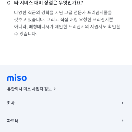
타 서비스 대비 장점은 무엇인가요?
다양한 직군의 경력을 지닌 고급 전문가 프리랜서풀을
갖추고 있습니다. 그리고 직접 매칭 요청한 프리랜서뿐
아니라, 매칭매니저가 제안한 프리랜서의 지원서도 확인할
수 있습니다.
유한회사 미소 사업자 정보
사업자등록번호 : 291-87-00271 | 인허가번호 : 2016-3220163-14-5-
00019 |
회사
통신판매신고번호 : 2024-서울종로-1400(공정거래위원회 정보) |
대표이사 : CHING VICTOR COLUMBIA RHEE
회사소개
주소 | 본사: 서울특별시 종로구 율곡로 6(중학동, 트윈트리빌딩) B동 5층
채용
파트너
컨택센터 : 서울특별시 종로구 수송동 율곡로 24, 7층, 8층 미소
블로그
유한회사 미소는 통신판매중개자이며, 통신판매의 당사자가 아닙니다.