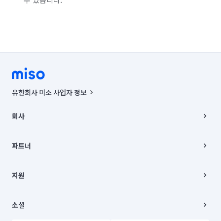
유한회사 미소 사업자 정보
사업자등록번호 : 291-87-00271 | 인허가번호 : 2016-3220163-14-5-
00019 |
회사
통신판매신고번호 : 2024-서울종로-1400(공정거래위원회 정보) |
대표이사 : CHING VICTOR COLUMBIA RHEE
회사소개
주소 | 본사: 서울특별시 종로구 율곡로 6(중학동, 트윈트리빌딩) B동 5층
채용
파트너
컨택센터 : 서울특별시 종로구 수송동 율곡로 24, 7층, 8층 미소
블로그
유한회사 미소는 통신판매중개자이며, 통신판매의 당사자가 아닙니다.
파트너 지원
상품, 상품정보, 거래에 관한 의무와 책임은 거래당사자에게 있습니다.
이사
지원
언론 보도 관련 문의:
contact@getmiso.com
이사 청소/입주 청소
대표번호: 1577-8808
고객센터
© 유한회사 미소. Miso, Inc. All Rights Reserved.
이용약관
소셜
개인정보처리방침