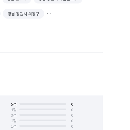
경남 창원시 의창구
성구
대전 서구
부산 강서구
인천 연수구
인천 중구
5
점
0
4
점
0
3
점
0
2
점
0
1
점
0