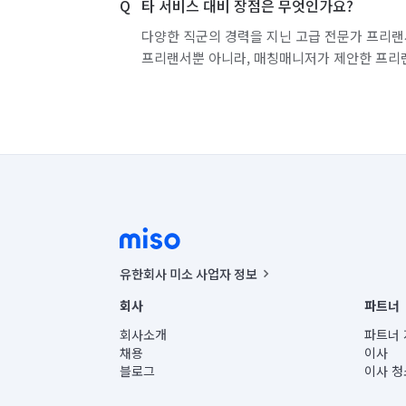
타 서비스 대비 장점은 무엇인가요?
다양한 직군의 경력을 지닌 고급 전문가 프리랜
프리랜서뿐 아니라, 매칭매니저가 제안한 프리
유한회사 미소 사업자 정보
사업자등록번호 : 291-87-00271 | 인허가번호 : 2016-32201
회사
파트너
통신판매신고번호 : 2024-서울종로-1400(공정거래위원회 정
대표이사 : CHING VICTOR COLUMBIA RHEE
회사소개
파트너 
주소 | 본사: 서울특별시 종로구 율곡로 6(중학동, 트윈트리
채용
이사
컨택센터 : 서울특별시 종로구 수송동 율곡로 24, 7층, 8층
블로그
이사 청
유한회사 미소는 통신판매중개자이며, 통신판매의 당사자가
상품, 상품정보, 거래에 관한 의무와 책임은 거래당사자에