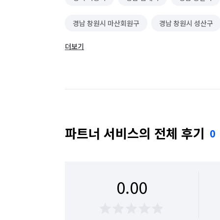
경남 창원시 마산회원구
경남 창원시 성산구
더보기
경남 창원시 진해구
대구 동구
대구 수
부산 사상구
부산 사하구
인천 남동구
전남 광양시
파트너 서비스의 전체 후기
0
0.00