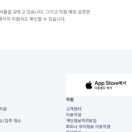
서풀을 갖추고 있습니다. 그리고 직접 매칭 요청한
랜서의 지원서도 확인할 수 있습니다.
63-14-5-00019 |
지원
보) |
지원
고객센터
빌딩) B동 5층
이용약관
 미소
소/입주 청소
개인정보처리방침
 아닙니다.
파트너 위치정보 이용약관
게 있습니다.