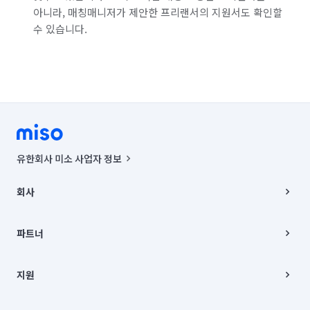
아니라, 매칭매니저가 제안한 프리랜서의 지원서도 확인할
수 있습니다.
유한회사 미소 사업자 정보
사업자등록번호 : 291-87-00271 | 인허가번호 : 2016-3220163-14-5-
00019 |
회사
통신판매신고번호 : 2024-서울종로-1400(공정거래위원회 정보) |
대표이사 : CHING VICTOR COLUMBIA RHEE
회사소개
주소 | 본사: 서울특별시 종로구 율곡로 6(중학동, 트윈트리빌딩) B동 5층
채용
파트너
컨택센터 : 서울특별시 종로구 수송동 율곡로 24, 7층, 8층 미소
블로그
유한회사 미소는 통신판매중개자이며, 통신판매의 당사자가 아닙니다.
파트너 지원
상품, 상품정보, 거래에 관한 의무와 책임은 거래당사자에게 있습니다.
이사
지원
언론 보도 관련 문의:
contact@getmiso.com
이사 청소/입주 청소
대표번호: 1577-8808
고객센터
© 유한회사 미소. Miso, Inc. All Rights Reserved.