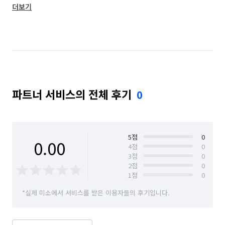
더보기
부산 사하구
부산 서구
부산 수영구
부산 연제구
부산 영도구
부산 중구
부산 해운대구
파트너 서비스의 전체 후기
0
5
점
0
0.00
4
점
0
3
점
0
2
점
0
1
점
0
*실제 미소에서 서비스를 받은 이용자들의 후기입니다.