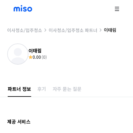
이태림
이사청소/입주청소
이사청소/입주청소 파트너
이태림
0.00
(
0
)
파트너 정보
후기
자주 묻는 질문
제공 서비스