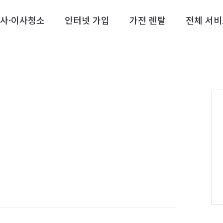
사·이사청소
인터넷 가입
가전 렌탈
전체 서비