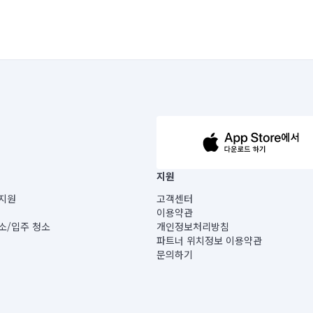
63-14-5-00019 |
지원
보) |
지원
고객센터
빌딩) B동 5층
이용약관
 미소
소/입주 청소
개인정보처리방침
 아닙니다.
파트너 위치정보 이용약관
게 있습니다.
문의하기