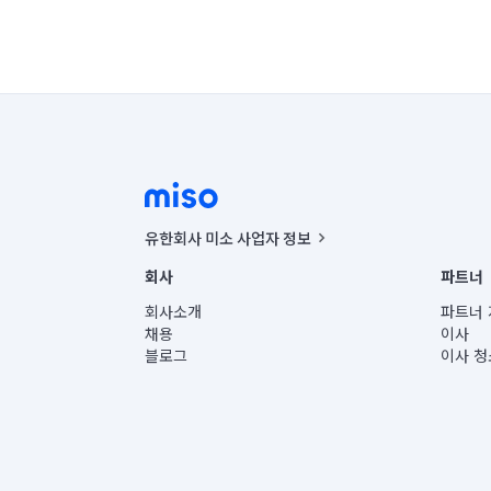
유한회사 미소 사업자 정보
사업자등록번호 : 291-87-00271 | 인허가번호 : 2016-32201
회사
파트너
통신판매신고번호 : 2024-서울종로-1400(공정거래위원회 정
대표이사 : CHING VICTOR COLUMBIA RHEE
회사소개
파트너 
주소 | 본사: 서울특별시 종로구 율곡로 6(중학동, 트윈트리
채용
이사
컨택센터 : 서울특별시 종로구 수송동 율곡로 24, 7층, 8층
블로그
이사 청
유한회사 미소는 통신판매중개자이며, 통신판매의 당사자가
상품, 상품정보, 거래에 관한 의무와 책임은 거래당사자에
언론 보도 관련 문의:
contact@getmiso.com
대표번호: 1577-8808
© 유한회사 미소. Miso, Inc. All Rights Reserved.