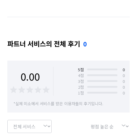
파트너 서비스의 전체 후기
0
5
점
0
0.00
4
점
0
3
점
0
2
점
0
1
점
0
*실제 미소에서 서비스를 받은 이용자들의 후기입니다.