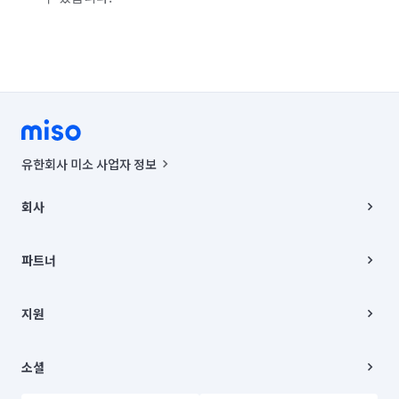
유한회사 미소 사업자 정보
사업자등록번호 : 291-87-00271 | 인허가번호 : 2016-3220163-14-5-
00019 |
회사
통신판매신고번호 : 2024-서울종로-1400(공정거래위원회 정보) |
대표이사 : CHING VICTOR COLUMBIA RHEE
회사소개
주소 | 본사: 서울특별시 종로구 율곡로 6(중학동, 트윈트리빌딩) B동 5층
채용
파트너
컨택센터 : 서울특별시 종로구 수송동 율곡로 24, 7층, 8층 미소
블로그
유한회사 미소는 통신판매중개자이며, 통신판매의 당사자가 아닙니다.
파트너 지원
상품, 상품정보, 거래에 관한 의무와 책임은 거래당사자에게 있습니다.
이사
지원
언론 보도 관련 문의:
contact@getmiso.com
이사 청소/입주 청소
대표번호: 1577-8808
고객센터
© 유한회사 미소. Miso, Inc. All Rights Reserved.
이용약관
소셜
개인정보처리방침