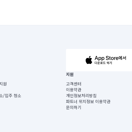
63-14-5-00019 |
지원
보) |
지원
고객센터
빌딩) B동 5층
이용약관
 미소
소/입주 청소
개인정보처리방침
 아닙니다.
파트너 위치정보 이용약관
게 있습니다.
문의하기