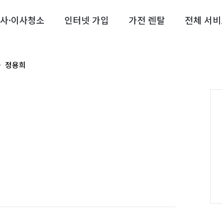
사·이사청소
인터넷 가입
가전 렌탈
전체 서비
정용희