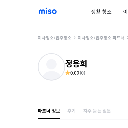
생활 청소
이
이사청소/입주청소
이사청소/입주청소 파트너
정용희
0.00
(
0
)
파트너 정보
후기
자주 묻는 질문