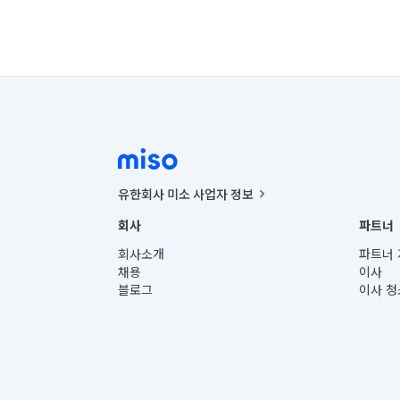
유한회사 미소 사업자 정보
사업자등록번호 : 291-87-00271 | 인허가번호 : 2016-32201
회사
파트너
통신판매신고번호 : 2024-서울종로-1400(공정거래위원회 정
대표이사 : CHING VICTOR COLUMBIA RHEE
회사소개
파트너 
주소 | 본사: 서울특별시 종로구 율곡로 6(중학동, 트윈트리
채용
이사
컨택센터 : 서울특별시 종로구 수송동 율곡로 24, 7층, 8층
블로그
이사 청
유한회사 미소는 통신판매중개자이며, 통신판매의 당사자가
상품, 상품정보, 거래에 관한 의무와 책임은 거래당사자에
언론 보도 관련 문의:
contact@getmiso.com
대표번호: 1577-8808
© 유한회사 미소. Miso, Inc. All Rights Reserved.