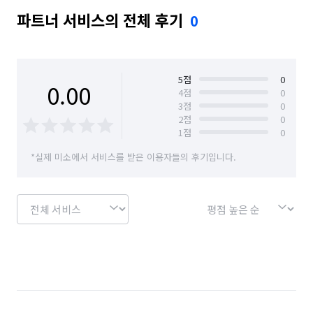
파트너 서비스의 전체 후기
0
5
점
0
0.00
4
점
0
3
점
0
2
점
0
1
점
0
*실제 미소에서 서비스를 받은 이용자들의 후기입니다.