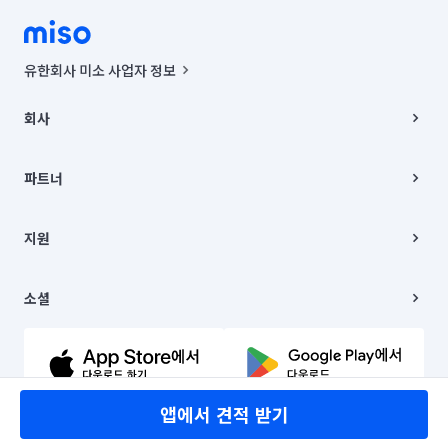
유한회사 미소 사업자 정보
사업자등록번호 : 291-87-00271 | 인허가번호 : 2016-3220163-14-5-
00019 |
회사
통신판매신고번호 : 2024-서울종로-1400(공정거래위원회 정보) |
대표이사 : CHING VICTOR COLUMBIA RHEE
회사소개
주소 | 본사: 서울특별시 종로구 율곡로 6(중학동, 트윈트리빌딩) B동 5층
채용
파트너
컨택센터 : 서울특별시 종로구 수송동 율곡로 24, 7층, 8층 미소
블로그
유한회사 미소는 통신판매중개자이며, 통신판매의 당사자가 아닙니다.
파트너 지원
상품, 상품정보, 거래에 관한 의무와 책임은 거래당사자에게 있습니다.
이사
지원
언론 보도 관련 문의:
contact@getmiso.com
이사 청소/입주 청소
대표번호: 1577-8808
고객센터
© 유한회사 미소. Miso, Inc. All Rights Reserved.
이용약관
소셜
개인정보처리방침
파트너 위치정보 이용약관
링크드인
문의하기
유튜브
앱에서 견적 받기