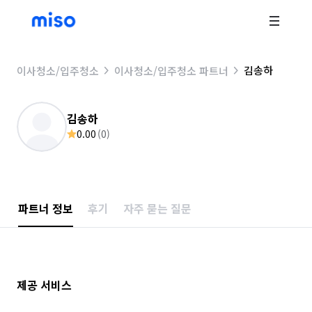
김송하
이사청소/입주청소
이사청소/입주청소 파트너
김송하
0.00
(
0
)
파트너 정보
후기
자주 묻는 질문
제공 서비스