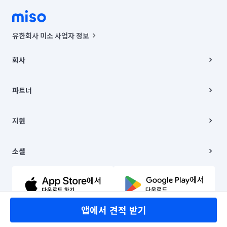
유한회사 미소 사업자 정보
사업자등록번호 : 291-87-00271 | 인허가번호 : 2016-3220163-14-5-
00019 |
회사
통신판매신고번호 : 2024-서울종로-1400(공정거래위원회 정보) |
대표이사 : CHING VICTOR COLUMBIA RHEE
회사소개
주소 | 본사: 서울특별시 종로구 율곡로 6(중학동, 트윈트리빌딩) B동 5층
채용
파트너
컨택센터 : 서울특별시 종로구 수송동 율곡로 24, 7층, 8층 미소
블로그
유한회사 미소는 통신판매중개자이며, 통신판매의 당사자가 아닙니다.
파트너 지원
상품, 상품정보, 거래에 관한 의무와 책임은 거래당사자에게 있습니다.
이사
지원
언론 보도 관련 문의:
contact@getmiso.com
이사 청소/입주 청소
대표번호: 1577-8808
고객센터
© 유한회사 미소. Miso, Inc. All Rights Reserved.
이용약관
소셜
개인정보처리방침
파트너 위치정보 이용약관
링크드인
문의하기
유튜브
앱에서 견적 받기