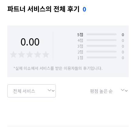
파트너 서비스의 전체 후기
0
5
점
0
0.00
4
점
0
3
점
0
2
점
0
1
점
0
*실제 미소에서 서비스를 받은 이용자들의 후기입니다.