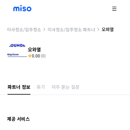
오와열
이사청소/입주청소
이사청소/입주청소 파트너
오와열
0.00
(
0
)
파트너 정보
후기
자주 묻는 질문
제공 서비스