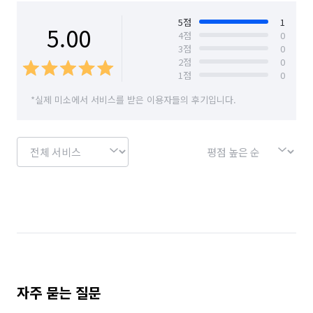
주방 각종 수납공간, 가스렌지, 렌지후드, 싱크대, 주방상판 등의 
경기 의왕시
경기 하남시
경기 화성시
분진 및 오염 제거 

5
점
1
5.00
4
점
0
3
점
0
서울 강남구
서울 강동구
서울 강서구
욕실 

2
점
0
1
점
0
서울 관악구
서울 광진구
서울 구로구
타일 바닥 및 벽면, 세면대, 변기, 욕조, 수전, 샤워부스, 배수구 
*실제 미소에서 서비스를 받은 이용자들의 후기입니다.
등의 분진 및 오염 제거 

서울 금천구
서울 동작구
서울 마포구
서울 서대문구
서울 서초구
서울 송파구
베란다 

서울 양천구
서울 영등포구
서울 용산구
타일 바닥, 페인트 벽면, 창문·창틀, 방충망, 배수구 등의 분진 및 
오염 제거 

인천 계양구
인천 남구
인천 남동구
각종 수납공간 

인천 동구
인천 부평구
인천 연수구
제주 서귀포시
제주 제주시
경기 부천시 소사구
신발장, 주방 상·하부장, 붙박이 가구, 각종 수납공간의 분진 및 
오염 제거

경기 화성시 동탄구
경기 화성시 효행구
자주 묻는 질문