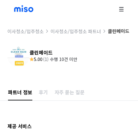
클린메이드
이사청소/입주청소
이사청소/입주청소 파트너
클린메이드
5.00
(
1
)
수행 10건 미만
파트너 정보
후기
자주 묻는 질문
제공 서비스