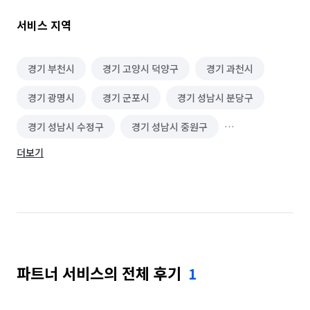
업체들도 너무 많습니다..

서비스 지역
하청에 하청을 받은 업체는 고객에게 가전제품이나 곰팡이작업 
등의 유상 추가를 고집스럽게 유도하죠.

고객님도 경험이 있으실겁니다.

경기 부천시
경기 고양시 덕양구
경기 과천시
경기 광명시
경기 군포시
경기 성남시 분당구
클린메이드는 1인 대표가 직접 청소 진행하고 있어 믿고 맡기셔도 
됩니다..타업체에 절대 도급을 주지 않습니다.. 

경기 성남시 수정구
경기 성남시 중원구
클린메이드의 파트별 청소내용 참고바랍니다.

더보기
경기 수원시 권선구
경기 수원시 영통구
현관 

경기 수원시 장안구
경기 수원시 팔달구
경기 시흥시
경기 안산시 단원구
현관문, 현관 타일·대리석 바닥, 신발장, 중문 등의 분진 및 오염 
제거

경기 안산시 상록구
경기 안양시 동안구
파트너 서비스의 전체 후기
1
경기 안양시 만안구
경기 용인시 기흥구
주방 

경기 용인시 수지구
경기 용인시 처인구