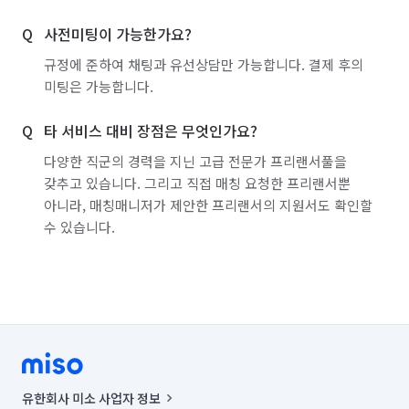
경기 화성시 만세구
경기 화성시 병점구
거실/방 

사전미팅이 가능한가요?
마루 및 장판 바닥, 벽면 벽지, 방문, 몰딩, 형광등 커버 등의 분진 
규정에 준하여 채팅과 유선상담만 가능합니다. 결제 후의
및 오염제거 

미팅은 가능합니다.
점검 

타 서비스 대비 장점은 무엇인가요?
다양한 직군의 경력을 지닌 고급 전문가 프리랜서풀을
서비스 완료 후 점검은 필수

갖추고 있습니다. 그리고 직접 매칭 요청한 프리랜서뿐
꼼꼼히 서비스를 점검합니다.

아니라, 매칭매니저가 제안한 프리랜서의 지원서도 확인할
수 있습니다.
마지막으로  스트레스 해소,탈취,항균 효과가 좋은 피톤치드 
서비스를 무료로 해드립니다. 

믿고 찾는 클린메이드가 되겠습니다. 

감사합니다

유한회사 미소 사업자 정보