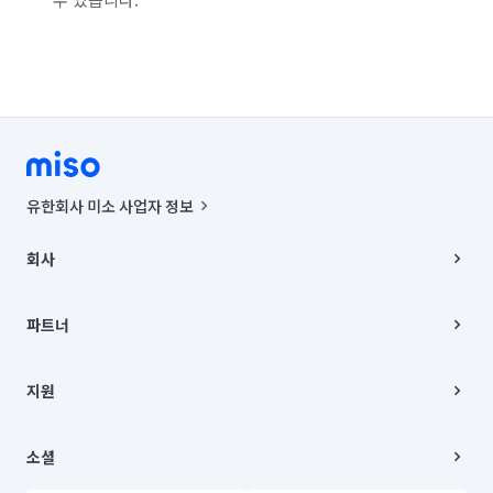
경기 부천시 오정구
유한회사 미소 사업자 정보
사업자등록번호 : 291-87-00271 | 인허가번호 : 2016-3220163-14-5-
00019 |
회사
통신판매신고번호 : 2024-서울종로-1400(공정거래위원회 정보) |
대표이사 : CHING VICTOR COLUMBIA RHEE
회사소개
주소 | 본사: 서울특별시 종로구 율곡로 6(중학동, 트윈트리빌딩) B동 5층
채용
파트너
컨택센터 : 서울특별시 종로구 수송동 율곡로 24, 7층, 8층 미소
블로그
유한회사 미소는 통신판매중개자이며, 통신판매의 당사자가 아닙니다.
파트너 지원
상품, 상품정보, 거래에 관한 의무와 책임은 거래당사자에게 있습니다.
이사
지원
언론 보도 관련 문의:
contact@getmiso.com
이사 청소/입주 청소
대표번호: 1577-8808
고객센터
© 유한회사 미소. Miso, Inc. All Rights Reserved.
이용약관
소셜
개인정보처리방침