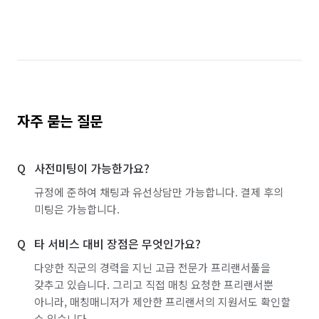
서울 구로구
서울 금천구
서울 노원구
서울 도봉구
서울 동대문구
서울 동작구
서울 마포구
서울 서대문구
서울 서초구
서울 성동구
서울 성북구
서울 송파구
자주 묻는 질문
서울 양천구
서울 영등포구
서울 용산구
사전미팅이 가능한가요?
서울 은평구
서울 종로구
서울 중구
규정에 준하여 채팅과 유선상담만 가능합니다. 결제 후의
서울 중랑구
울산 남구
울산 동구
미팅은 가능합니다.
인천 강화군
인천 계양구
인천 부평구
타 서비스 대비 장점은 무엇인가요?
인천 서구
인천 연수구
인천 중구
다양한 직군의 경력을 지닌 고급 전문가 프리랜서풀을
갖추고 있습니다. 그리고 직접 매칭 요청한 프리랜서뿐
경기 부천시 소사구
경기 부천시 원미구
아니라, 매칭매니저가 제안한 프리랜서의 지원서도 확인할
수 있습니다.