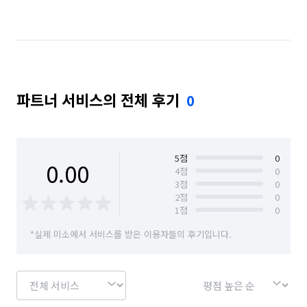
경기 성남시 분당구
경기 성남시 수정구
경기 수원시 권선구
경기 수원시 영통구
경기 수원시 장안구
경기 시흥시
파트너 서비스의 전체 후기
0
경기 안양시 동안구
경기 안양시 만안구
경기 여주시
경기 용인시 수지구
경기 파주시
경기 하남시
경남 김해시
경북 포항시 남구
5
점
0
0.00
4
점
0
3
점
0
광주 광산구
광주 동구
광주 북구
광주 서구
2
점
0
1
점
0
부산 남구
부산 동구
부산 부산진구
*실제 미소에서 서비스를 받은 이용자들의 후기입니다.
부산 사상구
부산 서구
부산 영도구
서울 강남구
서울 강동구
서울 강북구
서울 강서구
서울 관악구
서울 광진구