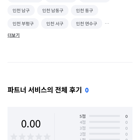
인천 남구
인천 남동구
인천 동구
인천 부평구
인천 서구
인천 연수구
더보기
인천 옹진군
인천 중구
파트너 서비스의 전체 후기
0
5
점
0
0.00
4
점
0
3
점
0
2
점
0
1
점
0