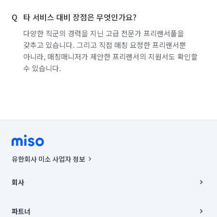
타 서비스 대비 장점은 무엇인가요?
다양한 직군의 경력을 지닌 고급 전문가 프리랜서풀을
갖추고 있습니다. 그리고 직접 매칭 요청한 프리랜서뿐
아니라, 매칭매니저가 제안한 프리랜서의 지원서도 확인할
수 있습니다.
유한회사 미소 사업자 정보
사업자등록번호 : 291-87-00271 | 인허가번호 : 2016-3220163-14-5-
00019 |
회사
통신판매신고번호 : 2024-서울종로-1400(공정거래위원회 정보) |
대표이사 : CHING VICTOR COLUMBIA RHEE
회사소개
주소 | 본사: 서울특별시 종로구 율곡로 6(중학동, 트윈트리빌딩) B동 5층
채용
파트너