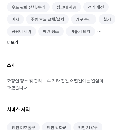
수도 관련 설치/수리
싱크대 시공
전기 배선
이사
주방 후드 교체/설치
가구 수리
철거
곰팡이 제거
배관 청소
비둘기 퇴치
더보기
소형이사
짐 보관
이사청소/입주청소
가구 이동/재배치
간단 수리/보수
소개
환풍기 교체/설치
가구 청소
소파 청소
화장실 청소 및 관리 보수 기타 잡일 어떤일이든 열심히 
하겠습니다
서비스 지역
인천 미추홀구
인천 강화군
인천 계양구