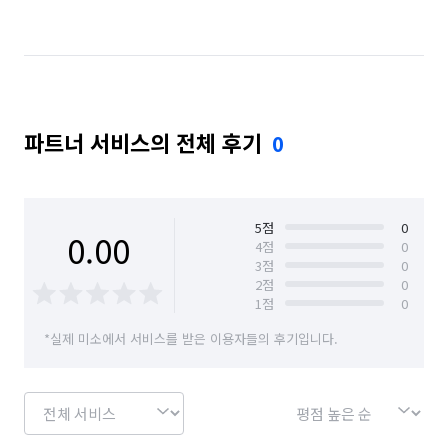
파트너 서비스의 전체 후기
0
5
점
0
0.00
4
점
0
3
점
0
2
점
0
1
점
0
*실제 미소에서 서비스를 받은 이용자들의 후기입니다.