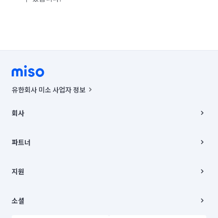
유한회사 미소 사업자 정보
사업자등록번호 : 291-87-00271 | 인허가번호 : 2016-3220163-14-5-
00019 |
회사
통신판매신고번호 : 2024-서울종로-1400(공정거래위원회 정보) |
대표이사 : CHING VICTOR COLUMBIA RHEE
회사소개
주소 | 본사: 서울특별시 종로구 율곡로 6(중학동, 트윈트리빌딩) B동 5층
채용
파트너
컨택센터 : 서울특별시 종로구 수송동 율곡로 24, 7층, 8층 미소
블로그
유한회사 미소는 통신판매중개자이며, 통신판매의 당사자가 아닙니다.
파트너 지원
상품, 상품정보, 거래에 관한 의무와 책임은 거래당사자에게 있습니다.
이사
지원
언론 보도 관련 문의:
contact@getmiso.com
이사 청소/입주 청소
대표번호: 1577-8808
고객센터
© 유한회사 미소. Miso, Inc. All Rights Reserved.
이용약관
소셜
개인정보처리방침