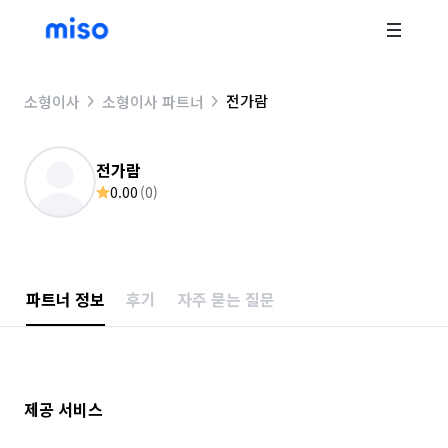
전가람
소형이사
소형이사 파트너
전가람
0.00
(
0
)
파트너 정보
후기
자주 묻는 질문
제공 서비스