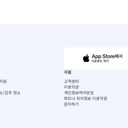
63-14-5-00019 |
지원
보) |
지원
고객센터
빌딩) B동 5층
이용약관
 미소
소/입주 청소
개인정보처리방침
 아닙니다.
파트너 위치정보 이용약관
게 있습니다.
문의하기