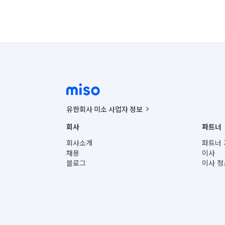
유한회사 미소 사업자 정보
사업자등록번호 : 291-87-00271 | 인허가번호 : 2016-32201
회사
파트너
통신판매신고번호 : 2024-서울종로-1400(공정거래위원회 정
대표이사 : CHING VICTOR COLUMBIA RHEE
회사소개
파트너 
주소 | 본사: 서울특별시 종로구 율곡로 6(중학동, 트윈트리
채용
이사
컨택센터 : 서울특별시 종로구 수송동 율곡로 24, 7층, 8층
블로그
이사 청
유한회사 미소는 통신판매중개자이며, 통신판매의 당사자가
상품, 상품정보, 거래에 관한 의무와 책임은 거래당사자에
언론 보도 관련 문의:
contact@getmiso.com
대표번호: 1577-8808
© 유한회사 미소. Miso, Inc. All Rights Reserved.