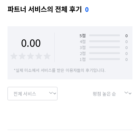
파트너 서비스의 전체 후기
0
5
점
0
0.00
4
점
0
3
점
0
2
점
0
1
점
0
*실제 미소에서 서비스를 받은 이용자들의 후기입니다.