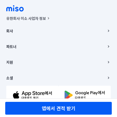
유한회사 미소 사업자 정보
사업자등록번호 : 291-87-00271 | 인허가번호 : 2016-3220163-14-5-
00019 |
회사
통신판매신고번호 : 2024-서울종로-1400(공정거래위원회 정보) |
대표이사 : CHING VICTOR COLUMBIA RHEE
회사소개
주소 | 본사: 서울특별시 종로구 율곡로 6(중학동, 트윈트리빌딩) B동 5층
채용
파트너
컨택센터 : 서울특별시 종로구 수송동 율곡로 24, 7층, 8층 미소
블로그
유한회사 미소는 통신판매중개자이며, 통신판매의 당사자가 아닙니다.
파트너 지원
상품, 상품정보, 거래에 관한 의무와 책임은 거래당사자에게 있습니다.
이사
지원
언론 보도 관련 문의:
contact@getmiso.com
이사 청소/입주 청소
대표번호: 1577-8808
고객센터
© 유한회사 미소. Miso, Inc. All Rights Reserved.
이용약관
소셜
개인정보처리방침
파트너 위치정보 이용약관
링크드인
문의하기
유튜브
앱에서 견적 받기