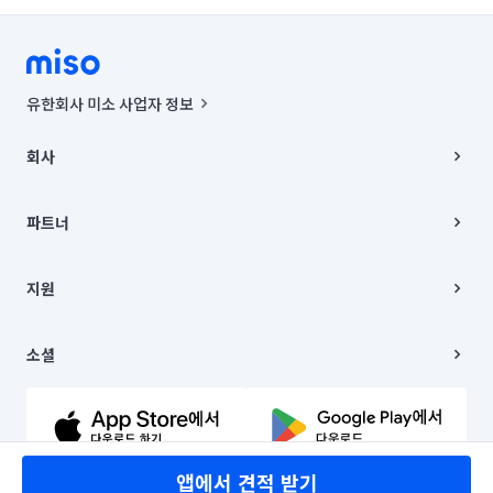
유한회사 미소 사업자 정보
사업자등록번호 : 291-87-00271 | 인허가번호 : 2016-3220163-14-5-
00019 |
회사
통신판매신고번호 : 2024-서울종로-1400(공정거래위원회 정보) |
대표이사 : CHING VICTOR COLUMBIA RHEE
회사소개
주소 | 본사: 서울특별시 종로구 율곡로 6(중학동, 트윈트리빌딩) B동 5층
채용
파트너
컨택센터 : 서울특별시 종로구 수송동 율곡로 24, 7층, 8층 미소
블로그
유한회사 미소는 통신판매중개자이며, 통신판매의 당사자가 아닙니다.
파트너 지원
상품, 상품정보, 거래에 관한 의무와 책임은 거래당사자에게 있습니다.
이사
지원
언론 보도 관련 문의:
contact@getmiso.com
이사 청소/입주 청소
대표번호: 1577-8808
고객센터
© 유한회사 미소. Miso, Inc. All Rights Reserved.
이용약관
소셜
개인정보처리방침
파트너 위치정보 이용약관
링크드인
문의하기
유튜브
앱에서 견적 받기