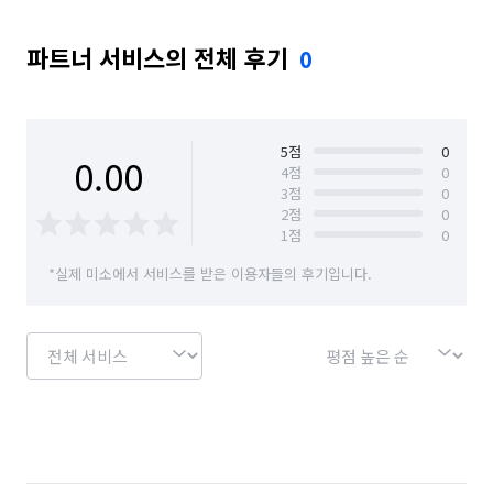
파트너 서비스의 전체 후기
0
5
점
0
0.00
4
점
0
3
점
0
2
점
0
1
점
0
*실제 미소에서 서비스를 받은 이용자들의 후기입니다.