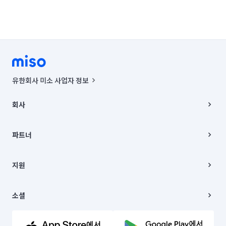
인천 남구
인천 남동구
인천 동구
인천 부평구
인천 서구
인천 연수구
인천 옹진군
인천 중구
경기 부천시 소사구
경기 부천시 원미구
경기 부천시 오정구
유한회사 미소 사업자 정보
경기 화성시 동탄구
경기 화성시 효행구
사업자등록번호 : 291-87-00271 | 인허가번호 : 2016-3220163-14-5-
00019 |
회사
통신판매신고번호 : 2024-서울종로-1400(공정거래위원회 정보) |
경기 화성시 만세구
경기 화성시 병점구
대표이사 : CHING VICTOR COLUMBIA RHEE
회사소개
주소 | 본사: 서울특별시 종로구 율곡로 6(중학동, 트윈트리빌딩) B동 5층
채용
파트너
컨택센터 : 서울특별시 종로구 수송동 율곡로 24, 7층, 8층 미소
블로그
유한회사 미소는 통신판매중개자이며, 통신판매의 당사자가 아닙니다.
파트너 지원
상품, 상품정보, 거래에 관한 의무와 책임은 거래당사자에게 있습니다.
이사
지원
언론 보도 관련 문의:
contact@getmiso.com
이사 청소/입주 청소
대표번호: 1577-8808
고객센터
© 유한회사 미소. Miso, Inc. All Rights Reserved.
이용약관
소셜
개인정보처리방침
파트너 위치정보 이용약관
링크드인
문의하기
유튜브