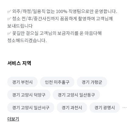
✅️ 외주/하청/일용직 없는 100% 직영팀으로만 운영합니다.

✅️ 청소 전/후/중간사진까지 꼼꼼하게 촬영하여 고객님께 
보내드립니다

✅️ 꽃길만 걸으실 고객님의 보금자리를 온 마음다해 
청소해드리겠습니다. 
서비스 지역
경기 부천시
인천 미추홀구
경기 가평군
경기 고양시 덕양구
경기 고양시 일산동구
경기 고양시 일산서구
경기 과천시
경기 광명시
더보기
경기 광주시
경기 구리시
경기 군포시
경기 김포시
경기 남양주시
경기 동두천시