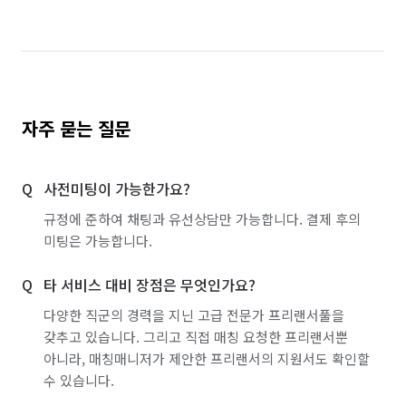
경기 이천시
경기 파주시
경기 평택시
경기 포천시
경기 하남시
경기 화성시
서울 강남구
서울 강동구
서울 강북구
서울 강서구
서울 관악구
서울 광진구
자주 묻는 질문
서울 구로구
서울 금천구
서울 노원구
사전미팅이 가능한가요?
서울 도봉구
서울 동대문구
서울 동작구
규정에 준하여 채팅과 유선상담만 가능합니다. 결제 후의
서울 마포구
서울 서대문구
서울 서초구
미팅은 가능합니다.
서울 성동구
서울 성북구
서울 송파구
타 서비스 대비 장점은 무엇인가요?
서울 양천구
서울 영등포구
서울 용산구
다양한 직군의 경력을 지닌 고급 전문가 프리랜서풀을
갖추고 있습니다. 그리고 직접 매칭 요청한 프리랜서뿐
서울 은평구
서울 종로구
서울 중구
아니라, 매칭매니저가 제안한 프리랜서의 지원서도 확인할
수 있습니다.
서울 중랑구
인천 강화군
인천 계양구