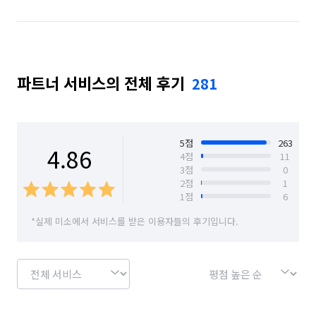
경기 성남시 분당구
경기 성남시 수정구
경기 성남시 중원구
경기 수원시 권선구
파트너 서비스의 전체 후기
281
경기 수원시 영통구
경기 수원시 장안구
경기 수원시 팔달구
경기 시흥시
경기 안산시 단원구
경기 안산시 상록구
5
점
263
4.86
4
점
11
3
점
0
경기 안성시
경기 안양시 동안구
2
점
1
1
점
6
경기 안양시 만안구
경기 양주시
경기 양평군
*실제 미소에서 서비스를 받은 이용자들의 후기입니다.
경기 여주시
경기 연천군
경기 오산시
경기 용인시 기흥구
경기 용인시 수지구
경기 용인시 처인구
경기 의왕시
경기 의정부시