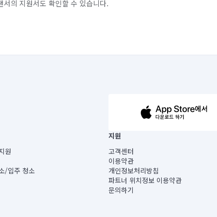
랜서의 지원서도 확인할 수 있습니다.
63-14-5-00019 |
지원
보) |
지원
고객센터
빌딩) B동 5층
이용약관
 미소
소/입주 청소
개인정보처리방침
 아닙니다.
파트너 위치정보 이용약관
게 있습니다.
문의하기