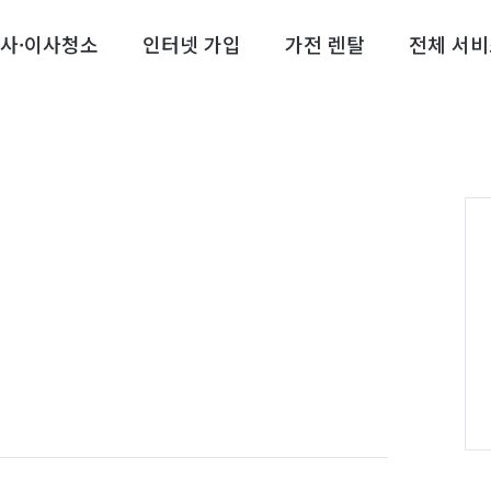
사·이사청소
인터넷 가입
가전 렌탈
전체 서비