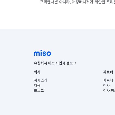
프리랜서뿐 아니라, 매칭매니저가 제안한 프리
유한회사 미소 사업자 정보
사업자등록번호 : 291-87-00271 | 인허가번호 : 2016-32201
회사
파트너
통신판매신고번호 : 2024-서울종로-1400(공정거래위원회 정
대표이사 : CHING VICTOR COLUMBIA RHEE
회사소개
파트너 
주소 | 본사: 서울특별시 종로구 율곡로 6(중학동, 트윈트리
채용
이사
컨택센터 : 서울특별시 종로구 수송동 율곡로 24, 7층, 8층
블로그
이사 청
유한회사 미소는 통신판매중개자이며, 통신판매의 당사자가
상품, 상품정보, 거래에 관한 의무와 책임은 거래당사자에
언론 보도 관련 문의:
contact@getmiso.com
대표번호: 1577-8808
© 유한회사 미소. Miso, Inc. All Rights Reserved.