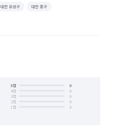
대전 유성구
대전 중구
5
점
0
4
점
0
3
점
0
2
점
0
1
점
0