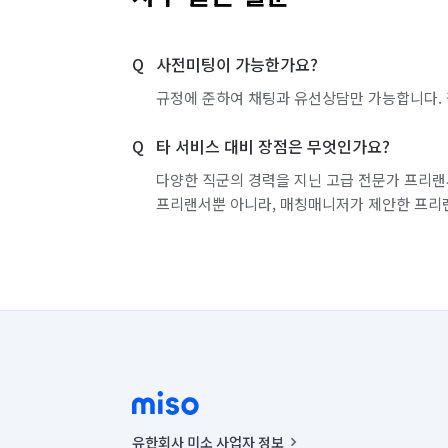
서울 중랑구
인천 강화군
인천 계양구
사전미팅이 가능한가요?
인천 부평구
인천 서구
인천 연수구
규정에 준하여 채팅과 유선상담만 가능합니다. 
경기 부천시 소사구
경기 화성시 동탄구
타 서비스 대비 장점은 무엇인가요?
경기 화성시 병점구
다양한 직군의 경력을 지닌 고급 전문가 프리랜
프리랜서뿐 아니라, 매칭매니저가 제안한 프리
유한회사 미소 사업자 정보