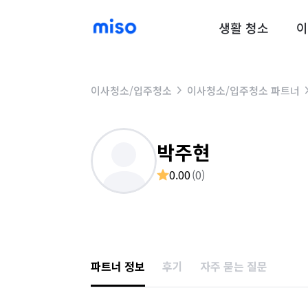
생활 청소
이
이사청소/입주청소
이사청소/입주청소 파트너
박주현
0.00
(
0
)
파트너 정보
후기
자주 묻는 질문