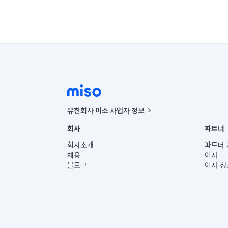
유한회사 미소 사업자 정보
사업자등록번호 : 291-87-00271 | 인허가번호 : 2016-32201
회사
파트너
통신판매신고번호 : 2024-서울종로-1400(공정거래위원회 정
대표이사 : CHING VICTOR COLUMBIA RHEE
회사소개
파트너 
주소 | 본사: 서울특별시 종로구 율곡로 6(중학동, 트윈트리
채용
이사
컨택센터 : 서울특별시 종로구 수송동 율곡로 24, 7층, 8층
블로그
이사 청
유한회사 미소는 통신판매중개자이며, 통신판매의 당사자가
상품, 상품정보, 거래에 관한 의무와 책임은 거래당사자에
언론 보도 관련 문의:
contact@getmiso.com
대표번호: 1577-8808
© 유한회사 미소. Miso, Inc. All Rights Reserved.