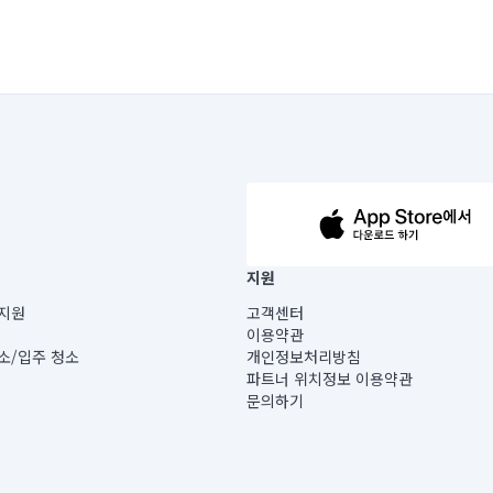
63-14-5-00019 |
지원
보) |
지원
고객센터
빌딩) B동 5층
이용약관
 미소
소/입주 청소
개인정보처리방침
 아닙니다.
파트너 위치정보 이용약관
게 있습니다.
문의하기