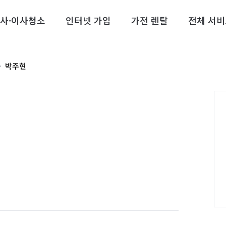
사·이사청소
인터넷 가입
가전 렌탈
전체 서비
박주현