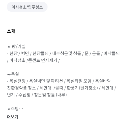
이사청소/입주청소
소개
☀️ 방/거실

- 천장 / 벽면 / 천장몰딩 / 내부창문및 창틀 / 문 / 문틀 / 바닥몰딩 
/ 바닥청소 /콘센트 먼지제거 /

​☀️욕실

- 욕실천장 / 욕실벽면 및 파티션 / 욕실타일 오염 / 욕실바닥 
친환경약품 청소 / 세면대  /물때 / 환풍기(탈거청소) / 세면대 / 
변기 / 수납장 / 창문및 창틀 (내부)

​☀️주방

- 상부장 및 하부장 / 주방벽면타일 / 각 전기, 가스레인지 및 
더보기
전자제품 외부청소 / 싱크대배수구 /걸레받이(탈거후)청소 / 