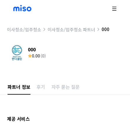
000
이사청소/입주청소
이사청소/입주청소 파트너
000
0.00
(
0
)
파트너 정보
후기
자주 묻는 질문
제공 서비스