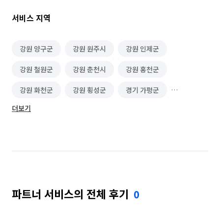
후드기름때 / 찌든때제거

서비스 지역
​☀️베란다 / 다용도실

- 내부창문,창틀 / 바닥타일사이 이물질제거 / 유리창내부 / 
강원 양구군
강원 원주시
강원 인제군
방충망먼지제거

강원 철원군
강원 춘천시
강원 홍천군
​☀️현관

강원 화천군
강원 횡성군
경기 가평군
- 현관문 / 바닥 / 신발장외부 먼지 및 내부 묵은때 제거

더보기
경기 양평군
​☀️집안 내부 등

- 집안 내부의 모든 등은 커버 분리 후 내부 청소 진행 .분리 안되는 
(샹들리에, 특수조명 ) 등은 외부면만 청소진행.

☀️외부창

대창, 중창은 탈거 불가능합니다.

파트너 서비스의 전체 후기
0
☀️해충방제 및 소독

- 저희 한다클린은 세스코와같은 방제방역 회사 종사 경력으로 