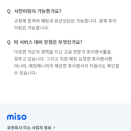
사전미팅이 가능한가요?
- 악취제거

- 바닥 고온스팀청소

규정에 준하여 채팅과 유선상담만 가능합니다. 결제 후의
-새집/헌집증후군

미팅은 가능합니다.
- 반려동물 털

( 제거해야 할 양이 많을 경우 사전에 꼭 미리 고지해주셔야 
타 서비스 대비 장점은 무엇인가요?
합니다. )
다양한 직군의 경력을 지닌 고급 전문가 프리랜서풀을
갖추고 있습니다. 그리고 직접 매칭 요청한 프리랜서뿐
아니라, 매칭매니저가 제안한 프리랜서의 지원서도 확인할
수 있습니다.
유한회사 미소 사업자 정보