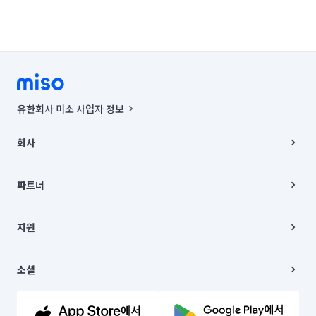
유한회사 미소 사업자 정보
사업자등록번호 : 291-87-00271 | 인허가번호 : 2016-3220163-14-5-
00019 |
회사
통신판매신고번호 : 2024-서울종로-1400(공정거래위원회 정보) |
대표이사 : CHING VICTOR COLUMBIA RHEE
회사소개
주소 | 본사: 서울특별시 종로구 율곡로 6(중학동, 트윈트리빌딩) B동 5층
채용
파트너
컨택센터 : 서울특별시 종로구 수송동 율곡로 24, 7층, 8층 미소
블로그
유한회사 미소는 통신판매중개자이며, 통신판매의 당사자가 아닙니다.
파트너 지원
상품, 상품정보, 거래에 관한 의무와 책임은 거래당사자에게 있습니다.
이사
지원
언론 보도 관련 문의:
contact@getmiso.com
이사 청소/입주 청소
대표번호: 1577-8808
고객센터
© 유한회사 미소. Miso, Inc. All Rights Reserved.
이용약관
소셜
개인정보처리방침
파트너 위치정보 이용약관
링크드인
문의하기
유튜브