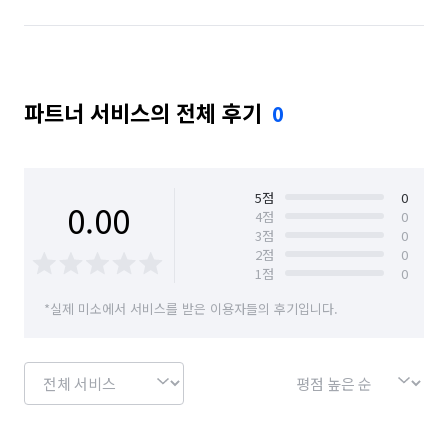
파트너 서비스의 전체 후기
0
5
점
0
0.00
4
점
0
3
점
0
2
점
0
1
점
0
*실제 미소에서 서비스를 받은 이용자들의 후기입니다.