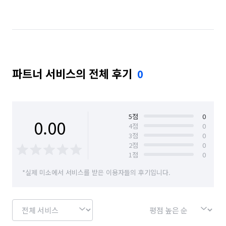
경기 연천군
경기 의정부시
경기 파주시
경기 포천시
서울 강남구
서울 강동구
서울 강북구
서울 광진구
서울 노원구
파트너 서비스의 전체 후기
0
서울 도봉구
서울 동대문구
서울 서대문구
서울 서초구
서울 성동구
서울 성북구
서울 송파구
서울 용산구
서울 은평구
5
점
0
0.00
4
점
0
3
점
0
서울 종로구
서울 중구
인천 서구
2
점
0
1
점
0
*실제 미소에서 서비스를 받은 이용자들의 후기입니다.