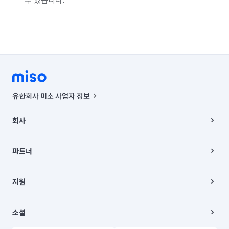
유한회사 미소 사업자 정보
사업자등록번호 : 291-87-00271 | 인허가번호 : 2016-3220163-14-5-
00019 |
회사
통신판매신고번호 : 2024-서울종로-1400(공정거래위원회 정보) |
대표이사 : CHING VICTOR COLUMBIA RHEE
회사소개
주소 | 본사: 서울특별시 종로구 율곡로 6(중학동, 트윈트리빌딩) B동 5층
채용
파트너
컨택센터 : 서울특별시 종로구 수송동 율곡로 24, 7층, 8층 미소
블로그
유한회사 미소는 통신판매중개자이며, 통신판매의 당사자가 아닙니다.
파트너 지원
상품, 상품정보, 거래에 관한 의무와 책임은 거래당사자에게 있습니다.
이사
지원
언론 보도 관련 문의:
contact@getmiso.com
이사 청소/입주 청소
대표번호: 1577-8808
고객센터
© 유한회사 미소. Miso, Inc. All Rights Reserved.
이용약관
소셜
개인정보처리방침