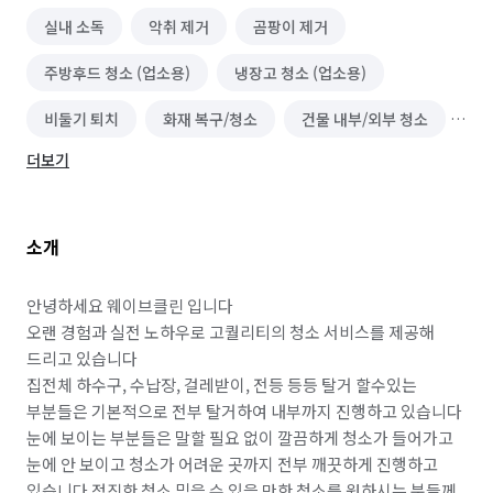
실내 소독
악취 제거
곰팡이 제거
주방후드 청소 (업소용)
냉장고 청소 (업소용)
비둘기 퇴치
화재 복구/청소
건물 내부/외부 청소
더보기
닥트/환풍구 청소
이사청소/입주청소
바닥 청소 (왁스 코팅)
하수구 청소
소개
안녕하세요 웨이브클린 입니다

오랜 경험과 실전 노하우로 고퀄리티의 청소 서비스를 제공해 
드리고 있습니다

집전체 하수구, 수납장, 걸레받이, 전등 등등 탈거 할수있는 
부분들은 기본적으로 전부 탈거하여 내부까지 진행하고 있습니다 
눈에 보이는 부분들은 말할 필요 없이 깔끔하게 청소가 들어가고 
눈에 안 보이고 청소가 어려운 곳까지 전부 깨끗하게 진행하고 
있습니다 정직한 청소 믿을 수 있을 만한 청소를 원하시는 분들께 