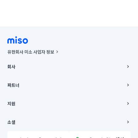
유한회사 미소 사업자 정보
사업자등록번호 : 291-87-00271 | 인허가번호 : 2016-3220163-14-5-
00019 |
회사
통신판매신고번호 : 2024-서울종로-1400(공정거래위원회 정보) |
대표이사 : CHING VICTOR COLUMBIA RHEE
회사소개
주소 | 본사: 서울특별시 종로구 율곡로 6(중학동, 트윈트리빌딩) B동 5층
채용
파트너
컨택센터 : 서울특별시 종로구 수송동 율곡로 24, 7층, 8층 미소
블로그
유한회사 미소는 통신판매중개자이며, 통신판매의 당사자가 아닙니다.
파트너 지원
상품, 상품정보, 거래에 관한 의무와 책임은 거래당사자에게 있습니다.
이사
지원
언론 보도 관련 문의:
contact@getmiso.com
이사 청소/입주 청소
대표번호: 1577-8808
고객센터
© 유한회사 미소. Miso, Inc. All Rights Reserved.
이용약관
소셜
개인정보처리방침
파트너 위치정보 이용약관
링크드인