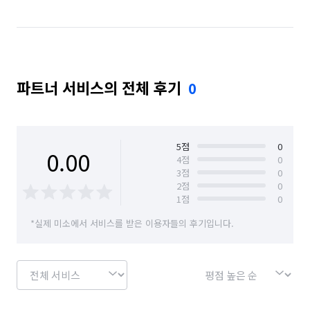
경기 성남시 중원구
경기 수원시 권선구
경기 수원시 영통구
경기 수원시 장안구
파트너 서비스의 전체 후기
0
경기 수원시 팔달구
경기 시흥시
경기 안산시 단원구
경기 안산시 상록구
경기 안양시 동안구
경기 안양시 만안구
5
점
0
0.00
4
점
0
3
점
0
경기 양주시
경기 양평군
경기 여주시
2
점
0
1
점
0
경기 용인시 기흥구
경기 용인시 수지구
*실제 미소에서 서비스를 받은 이용자들의 후기입니다.
경기 용인시 처인구
경기 의정부시
경기 파주시
경기 평택시
경기 하남시
경기 화성시
서울 강남구
서울 강동구
서울 강북구