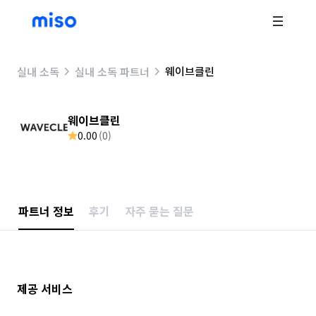
웨이브클린
실내 소독
실내 소독 파트너
웨이브클린
0.00
(
0
)
파트너 정보
후기
자주 묻는 질문
제공 서비스