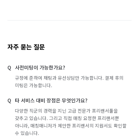
서울 강서구
서울 관악구
서울 광진구
서울 구로구
서울 금천구
서울 노원구
서울 도봉구
서울 동대문구
서울 동작구
서울 마포구
서울 서대문구
서울 서초구
자주 묻는 질문
서울 성동구
서울 성북구
서울 송파구
사전미팅이 가능한가요?
서울 양천구
서울 영등포구
서울 용산구
규정에 준하여 채팅과 유선상담만 가능합니다. 결제 후의
서울 은평구
서울 종로구
서울 중구
미팅은 가능합니다.
서울 중랑구
인천 계양구
인천 남동구
타 서비스 대비 장점은 무엇인가요?
인천 부평구
인천 연수구
경기 부천시 소사구
다양한 직군의 경력을 지닌 고급 전문가 프리랜서풀을
갖추고 있습니다. 그리고 직접 매칭 요청한 프리랜서뿐
경기 화성시 동탄구
경기 화성시 효행구
아니라, 매칭매니저가 제안한 프리랜서의 지원서도 확인할
수 있습니다.
경기 화성시 만세구
경기 화성시 병점구