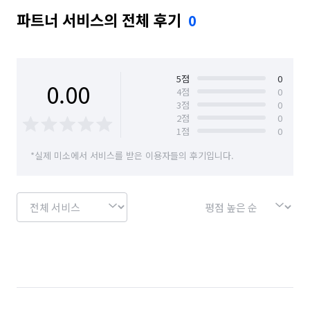
파트너 서비스의 전체 후기
0
5
점
0
0.00
4
점
0
3
점
0
2
점
0
1
점
0
*실제 미소에서 서비스를 받은 이용자들의 후기입니다.