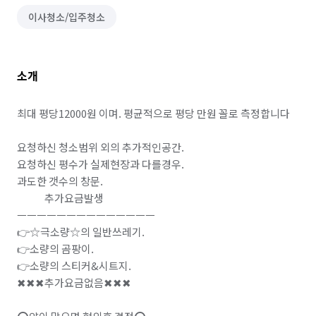
이사청소/입주청소
소개
최대 평당12000원 이며. 평균적으로 평당 만원 꼴로 측정합니다 

요청하신 청소범위 외의 추가적인공간.

요청하신 평수가 실제현장과 다를경우.

과도한 갯수의 창문. 

             추가요금발생

ㅡㅡㅡㅡㅡㅡㅡㅡㅡㅡㅡㅡㅡㅡ

👉☆극소량☆의 일반쓰레기.

👉소량의 곰팡이.

👉소량의 스티커&시트지.

✖✖✖추가요금없음✖✖✖
