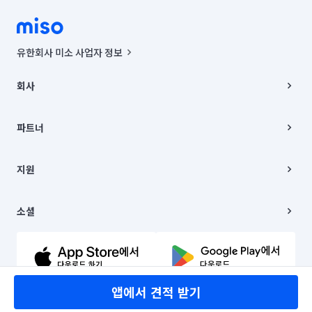
유한회사 미소 사업자 정보
사업자등록번호 : 291-87-00271 | 인허가번호 : 2016-3220163-14-5-
00019 |
회사
통신판매신고번호 : 2024-서울종로-1400(공정거래위원회 정보) |
대표이사 : CHING VICTOR COLUMBIA RHEE
회사소개
주소 | 본사: 서울특별시 종로구 율곡로 6(중학동, 트윈트리빌딩) B동 5층
채용
파트너
컨택센터 : 서울특별시 종로구 수송동 율곡로 24, 7층, 8층 미소
블로그
유한회사 미소는 통신판매중개자이며, 통신판매의 당사자가 아닙니다.
파트너 지원
상품, 상품정보, 거래에 관한 의무와 책임은 거래당사자에게 있습니다.
이사
지원
언론 보도 관련 문의:
contact@getmiso.com
이사 청소/입주 청소
대표번호: 1577-8808
고객센터
© 유한회사 미소. Miso, Inc. All Rights Reserved.
이용약관
소셜
개인정보처리방침
파트너 위치정보 이용약관
링크드인
문의하기
유튜브
앱에서 견적 받기