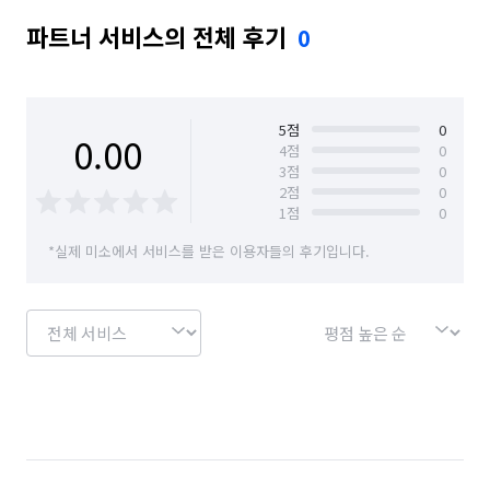
파트너 서비스의 전체 후기
0
5
점
0
0.00
4
점
0
3
점
0
2
점
0
1
점
0
*실제 미소에서 서비스를 받은 이용자들의 후기입니다.