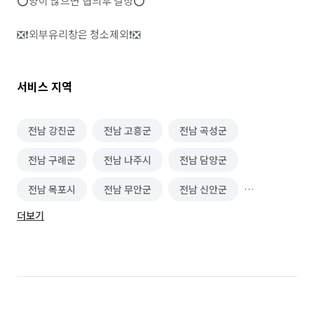
⭕양이 많으면 협의후 결정⭕

❎❗외부유리창은 청소제외❗❎
서비스 지역
전남 강진군
전남 고흥군
전남 곡성군
전남 구례군
전남 나주시
전남 담양군
전남 목포시
전남 무안군
전남 신안군
더보기
전남 영광군
전남 영암군
전남 장성군
전남 함평군
전남 해남군
전남 화순군