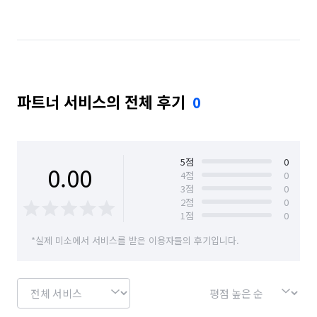
파트너 서비스의 전체 후기
0
5
점
0
0.00
4
점
0
3
점
0
2
점
0
1
점
0
*실제 미소에서 서비스를 받은 이용자들의 후기입니다.