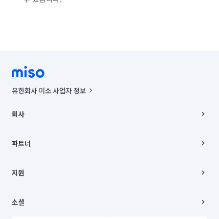
유한회사 미소 사업자 정보
사업자등록번호 : 291-87-00271 | 인허가번호 : 2016-3220163-14-5-
00019 |
회사
통신판매신고번호 : 2024-서울종로-1400(공정거래위원회 정보) |
대표이사 : CHING VICTOR COLUMBIA RHEE
회사소개
주소 | 본사: 서울특별시 종로구 율곡로 6(중학동, 트윈트리빌딩) B동 5층
채용
파트너
컨택센터 : 서울특별시 종로구 수송동 율곡로 24, 7층, 8층 미소
블로그
유한회사 미소는 통신판매중개자이며, 통신판매의 당사자가 아닙니다.
파트너 지원
상품, 상품정보, 거래에 관한 의무와 책임은 거래당사자에게 있습니다.
이사
지원
언론 보도 관련 문의:
contact@getmiso.com
이사 청소/입주 청소
대표번호: 1577-8808
고객센터
© 유한회사 미소. Miso, Inc. All Rights Reserved.
이용약관
소셜
개인정보처리방침