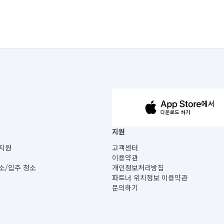
63-14-5-00019 |
지원
보) |
지원
고객센터
빌딩) B동 5층
이용약관
 미소
소/입주 청소
개인정보처리방침
 아닙니다.
파트너 위치정보 이용약관
게 있습니다.
문의하기