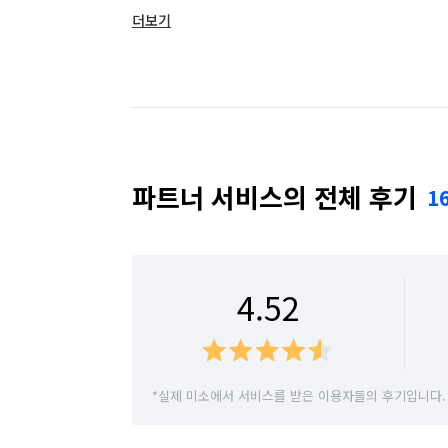
더보기
경기 양평군
경기 용인시 기흥구
경기 
경기 파주시
경기 하남시
서울 강남구
서울 강서구
서울 관악구
서울 광진구
서울 노원구
서울 도봉구
서울 동대문구
파트너 서비스의 전체 후기
1
서울 서대문구
서울 서초구
서울 성동구
서울 양천구
서울 영등포구
서울 용산구
4.52
서울 중구
서울 중랑구
*실제 미소에서 서비스를 받은 이용자들의 후기입니다.