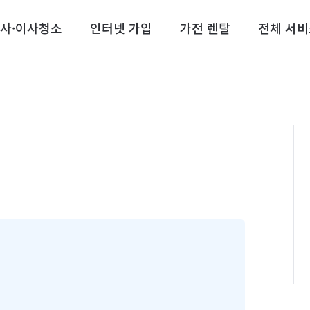
사·이사청소
인터넷 가입
가전 렌탈
전체 서비