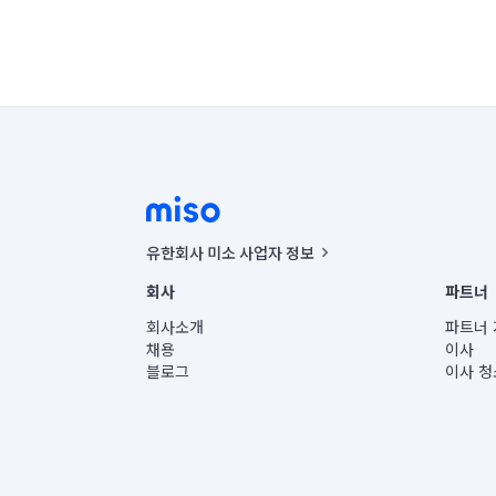
유한회사 미소 사업자 정보
사업자등록번호 : 291-87-00271 | 인허가번호 : 2016-32201
회사
파트너
통신판매신고번호 : 2024-서울종로-1400(공정거래위원회 정
대표이사 : CHING VICTOR COLUMBIA RHEE
회사소개
파트너 
주소 | 본사: 서울특별시 종로구 율곡로 6(중학동, 트윈트리
채용
이사
컨택센터 : 서울특별시 종로구 수송동 율곡로 24, 7층, 8층
블로그
이사 청
유한회사 미소는 통신판매중개자이며, 통신판매의 당사자가
상품, 상품정보, 거래에 관한 의무와 책임은 거래당사자에
언론 보도 관련 문의:
contact@getmiso.com
대표번호: 1577-8808
© 유한회사 미소. Miso, Inc. All Rights Reserved.