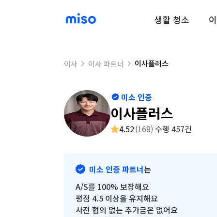
생활 청소
이
이사플러스
이사
이사 파트너
미소 인증
이사플러스
4.52
(
168
)
수행 457건
미소 인증 파트너
는
A/S를 100% 보장해요
평점 4.5 이상을 유지해요
사전 협의 없는 추가금은 없어요