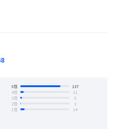
용인시 수지구
경기 의정부시
서울 강동구
서울 강북구
서울 구로구
서울 금천구
서울 동작구
서울 마포구
68
서울 성북구
서울 송파구
서울 은평구
5
점
서울 종로구
137
4
점
11
3
점
5
2
점
1
1
점
14