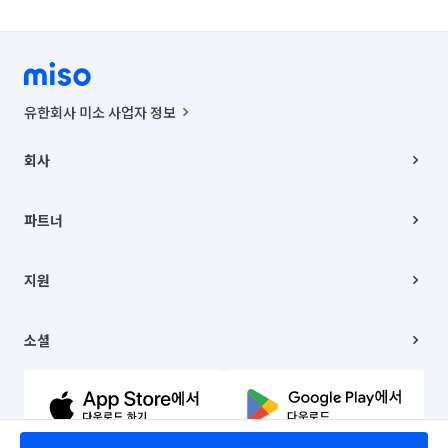
유한회사 미소 사업자 정보
사업자등록번호 : 291-87-00271 | 인허가번호 : 2016-3220163-14-5-
00019 |
회사
통신판매신고번호 : 2024-서울종로-1400(공정거래위원회 정보) |
대표이사 : CHING VICTOR COLUMBIA RHEE
회사소개
주소 | 본사: 서울특별시 종로구 율곡로 6(중학동, 트윈트리빌딩) B동 5층
채용
파트너
컨택센터 : 서울특별시 종로구 수송동 율곡로 24, 7층, 8층 미소
블로그
유한회사 미소는 통신판매중개자이며, 통신판매의 당사자가 아닙니다.
파트너 지원
상품, 상품정보, 거래에 관한 의무와 책임은 거래당사자에게 있습니다.
이사
지원
언론 보도 관련 문의:
contact@getmiso.com
이사 청소/입주 청소
대표번호: 1577-8808
고객센터
© 유한회사 미소. Miso, Inc. All Rights Reserved.
이용약관
소셜
개인정보처리방침
파트너 위치정보 이용약관
링크드인
문의하기
유튜브