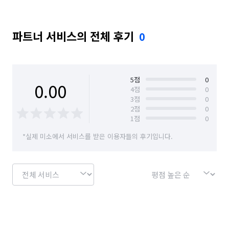
파트너 서비스의 전체 후기
0
5
점
0
0.00
4
점
0
3
점
0
2
점
0
1
점
0
*실제 미소에서 서비스를 받은 이용자들의 후기입니다.