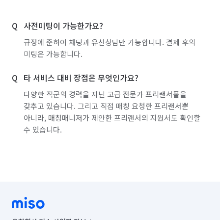
서울 구로구
서울 금천구
서울 노원구
사전미팅이 가능한가요?
서울 도봉구
서울 동대문구
서울 동작구
규정에 준하여 채팅과 유선상담만 가능합니다. 결제 후의
서울 마포구
서울 서대문구
서울 서초구
미팅은 가능합니다.
서울 성동구
서울 성북구
서울 송파구
타 서비스 대비 장점은 무엇인가요?
서울 양천구
서울 영등포구
서울 용산구
다양한 직군의 경력을 지닌 고급 전문가 프리랜서풀을
갖추고 있습니다. 그리고 직접 매칭 요청한 프리랜서뿐
서울 은평구
서울 종로구
서울 중구
아니라, 매칭매니저가 제안한 프리랜서의 지원서도 확인할
수 있습니다.
서울 중랑구
인천 강화군
인천 계양구
인천 남구
인천 남동구
인천 동구
인천 부평구
인천 서구
인천 연수구
인천 옹진군
인천 중구
충남 아산시
충남 천안시 동남구
충남 천안시 서북구