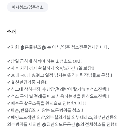
이사청소/입주청소
소개
✔저희 🏠홈클린즈🏠 는 이사/입주 청소전문업체입니다.

✔당일 급하게 하셔야 하는 🧹청소도 OK!!

✔사후 처리 까지 확실하게 🛠A/S기간 7일 보장!!

✔20대~40대 💪젊고 열정 넘치는 🥼직영팀장님들로 구성!!

✔🧴친환경약품 사용!!

✔싱크대 상하부장, 수납장,걸래받이 탈거📂후청소진행!!

✔청소 구역 별 걸래를 따로 사용하는것을 원칙으로진행!!

✔배수구 살균소독을 원칙으로 진행합니다!!

✔파손,변질💥되지 않는 모든범위를 청소!!

✔페인트도색면,외창,외부실외기실,외부테라스,외부난간등의

외부범위를 제외한 🏠집안의모든공간🏠의 전체청소를 진행!!