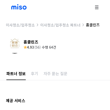
홈클린즈
이사청소/입주청소
이사청소/입주청소 파트너
홈클린즈
4.93
(
56
)
수행 64건
파트너 정보
후기
자주 묻는 질문
제공 서비스