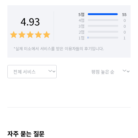
경기 수원시 팔달구
경기 시흥시
경기 안산시 단원구
경기 안산시 상록구
5
점
55
4.93
4
점
0
3
점
0
경기 안성시
경기 안양시 동안구
2
점
0
1
점
1
경기 안양시 만안구
경기 양주시
경기 양평군
*실제 미소에서 서비스를 받은 이용자들의 후기입니다.
경기 여주시
경기 연천군
경기 오산시
경기 용인시 기흥구
경기 용인시 수지구
경기 용인시 처인구
경기 의왕시
경기 의정부시
경기 이천시
경기 파주시
경기 평택시
경기 포천시
경기 하남시
경기 화성시
서울 강남구
서울 강동구
서울 강북구
서울 강서구
서울 관악구
서울 광진구
자주 묻는 질문