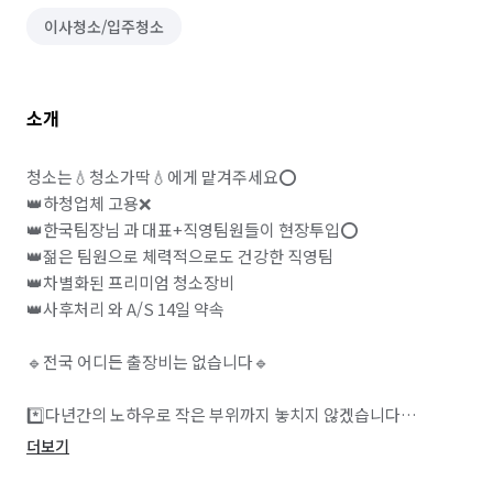
이사청소/입주청소
소개
청소는💧청소가딱💧에게 맡겨주세요⭕

👑하청업체 고용❌

👑한국팀장님 과 대표+직영팀원들이 현장투입⭕

👑젊은 팀원으로 체력적으로도 건강한 직영팀

👑차별화된 프리미엄 청소장비

👑사후처리 와 A/S 14일 약속

🔹전국 어디든 출장비는 없습니다🔹

*️⃣다년간의 노하우로 작은 부위까지 놓치지 않겠습니다

*️⃣청소완료후 한번더 꼼꼼하게 체크하겠습니다

더보기
*️⃣합리적인 비용으로 최고의 품질로 보답하겠습니다
