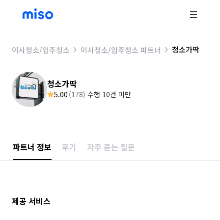
청소가딱
이사청소/입주청소
이사청소/입주청소 파트너
청소가딱
5.00
(
178
)
수행 10건 미만
파트너 정보
후기
자주 묻는 질문
제공 서비스