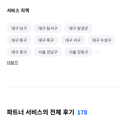
*️⃣전직원 모두 밝고 긍정적인 마인드 교육으로 기분좋은 
서비스를 제공해드리겠습니다

서비스 지역
⭐특별 서비스 제공⭐

🔹단일 시공 10만원상당 편백나무 피톤치드로

대구 남구
대구 달서구
대구 달성군
*새집/헌집증후군제거 및 냄새제거

대구 동구
대구 북구
대구 서구
대구 수성구
🔹결로로 인해 발생되는 곰팡이 차단방지 약품

*창문 및 창틀 실리콘 부위

대구 중구
서울 강남구
서울 강동구
🔹배수구 해충방지 서비스

*화장실 배수구 및 싱크대 개수대

더보기
서울 강북구
서울 강서구
서울 관악구
🔹고온 스팀살균

*각 배수구 및 환풍구

서울 광진구
서울 구로구
서울 금천구
🔹유리막 발수 코팅

서울 노원구
서울 도봉구
서울 동대문구
*수전 및 거울에 발수코팅 및 오염방지 코팅 제품

🔹살균 소독을 완료한 걸레사용으로 구역별 구분사용 및 새걸레 
서울 동작구
서울 마포구
서울 서대문구
2회 사용후 폐기

🔹전&후&하자 사진 촬영후 카톡 및 MMS 전송

파트너 서비스의 전체 후기
178
서울 서초구
서울 성동구
서울 성북구
🔹사후처리 및 A/S 14일 약속

서울 송파구
서울 양천구
서울 영등포구