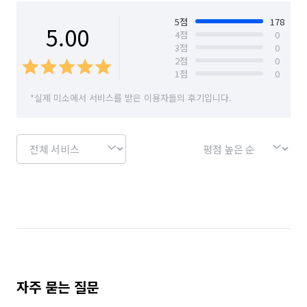
🌈믿고 맡겨주시면 최고의 품질을 약속드리겠습니다

서울 용산구
서울 은평구
서울 종로구
🌈전직원 모두가 밝은 미소로 고객님을 맞이하겠습니다

5
점
178
5.00
4
점
0
🌈작은 공간 하나까지도 섬세하게 청소하겠습니다

3
점
0
서울 중구
서울 중랑구
충남 아산시
🌈내집같이 청소 하겠습니다

2
점
0
🌈대충하는 청소가 아닌 하나부터 열까지 놓치지 않는확실한 
1
점
0
충남 천안시 동남구
충남 천안시 서북구
청소를 하겠습니다
*실제 미소에서 서비스를 받은 이용자들의 후기입니다.
대구 군위군
자주 묻는 질문