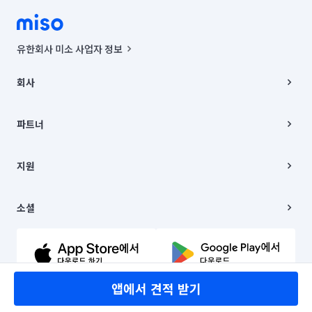
유한회사 미소 사업자 정보
사업자등록번호 : 291-87-00271 | 인허가번호 : 2016-3220163-14-5-
00019 |
회사
통신판매신고번호 : 2024-서울종로-1400(공정거래위원회 정보) |
대표이사 : CHING VICTOR COLUMBIA RHEE
회사소개
주소 | 본사: 서울특별시 종로구 율곡로 6(중학동, 트윈트리빌딩) B동 5층
채용
파트너
컨택센터 : 서울특별시 종로구 수송동 율곡로 24, 7층, 8층 미소
블로그
유한회사 미소는 통신판매중개자이며, 통신판매의 당사자가 아닙니다.
파트너 지원
상품, 상품정보, 거래에 관한 의무와 책임은 거래당사자에게 있습니다.
이사
지원
언론 보도 관련 문의:
contact@getmiso.com
이사 청소/입주 청소
대표번호: 1577-8808
고객센터
© 유한회사 미소. Miso, Inc. All Rights Reserved.
이용약관
소셜
개인정보처리방침
파트너 위치정보 이용약관
링크드인
문의하기
유튜브
앱에서 견적 받기