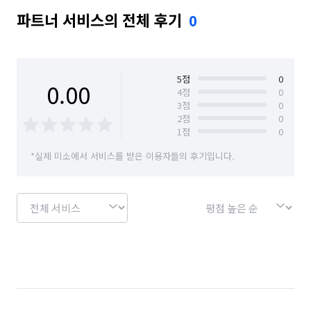
파트너 서비스의 전체 후기
0
5
점
0
0.00
4
점
0
3
점
0
2
점
0
1
점
0
*실제 미소에서 서비스를 받은 이용자들의 후기입니다.