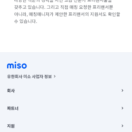
갖추고 있습니다. 그리고 직접 매칭 요청한 프리랜서뿐
서울 은평구
서울 종로구
서울 중구
아니라, 매칭매니저가 제안한 프리랜서의 지원서도 확인할
수 있습니다.
서울 중랑구
인천 강화군
인천 계양구
인천 남구
인천 남동구
인천 동구
인천 부평구
인천 서구
인천 연수구
인천 옹진군
인천 중구
경기 부천시 소사구
경기 부천시 원미구
경기 부천시 오정구
유한회사 미소 사업자 정보
경기 화성시 동탄구
경기 화성시 효행구
사업자등록번호 : 291-87-00271 | 인허가번호 : 2016-3220163-14-5-
00019 |
회사
통신판매신고번호 : 2024-서울종로-1400(공정거래위원회 정보) |
경기 화성시 만세구
경기 화성시 병점구
대표이사 : CHING VICTOR COLUMBIA RHEE
회사소개
주소 | 본사: 서울특별시 종로구 율곡로 6(중학동, 트윈트리빌딩) B동 5층
채용
파트너
컨택센터 : 서울특별시 종로구 수송동 율곡로 24, 7층, 8층 미소
블로그
유한회사 미소는 통신판매중개자이며, 통신판매의 당사자가 아닙니다.
파트너 지원
상품, 상품정보, 거래에 관한 의무와 책임은 거래당사자에게 있습니다.
이사
지원
언론 보도 관련 문의:
contact@getmiso.com
이사 청소/입주 청소