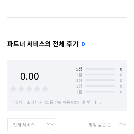
강원 철원군
강원 춘천시
강원 태백시
강원 평창군
강원 홍천군
강원 화천군
강원 횡성군
경기 가평군
경기 광주시
파트너 서비스의 전체 후기
0
경기 구리시
경기 남양주시
경기 동두천시
경기 양평군
경기 여주시
경기 의정부시
경기 파주시
경기 평택시
경기 하남시
5
점
0
0.00
4
점
0
3
점
0
서울 강남구
서울 송파구
서울 은평구
2
점
0
1
점
0
인천 남동구
인천 서구
인천 연수구
*실제 미소에서 서비스를 받은 이용자들의 후기입니다.
인천 중구
제주 서귀포시
제주 제주시
충남 아산시
충남 천안시 동남구
충남 천안시 서북구