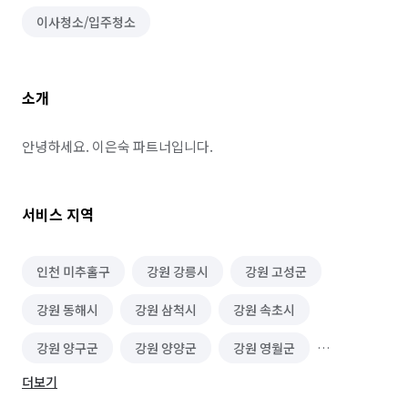
이사청소/입주청소
소개
안녕하세요. 이은숙 파트너입니다.
서비스 지역
인천 미추홀구
강원 강릉시
강원 고성군
강원 동해시
강원 삼척시
강원 속초시
강원 양구군
강원 양양군
강원 영월군
더보기
강원 원주시
강원 인제군
강원 정선군