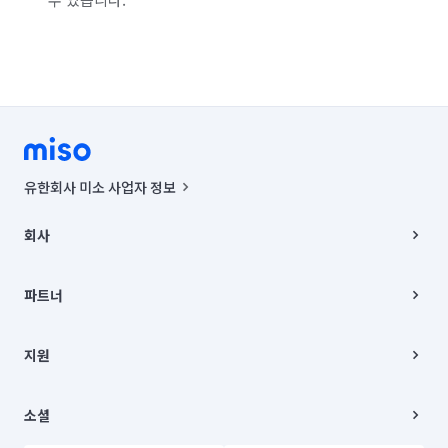
유한회사 미소 사업자 정보
사업자등록번호 : 291-87-00271 | 인허가번호 : 2016-3220163-14-5-
00019 |
회사
통신판매신고번호 : 2024-서울종로-1400(공정거래위원회 정보) |
대표이사 : CHING VICTOR COLUMBIA RHEE
회사소개
주소 | 본사: 서울특별시 종로구 율곡로 6(중학동, 트윈트리빌딩) B동 5층
채용
파트너
컨택센터 : 서울특별시 종로구 수송동 율곡로 24, 7층, 8층 미소
블로그
유한회사 미소는 통신판매중개자이며, 통신판매의 당사자가 아닙니다.
파트너 지원
상품, 상품정보, 거래에 관한 의무와 책임은 거래당사자에게 있습니다.
이사
지원
언론 보도 관련 문의:
contact@getmiso.com
이사 청소/입주 청소
대표번호: 1577-8808
고객센터
© 유한회사 미소. Miso, Inc. All Rights Reserved.
이용약관
소셜
개인정보처리방침