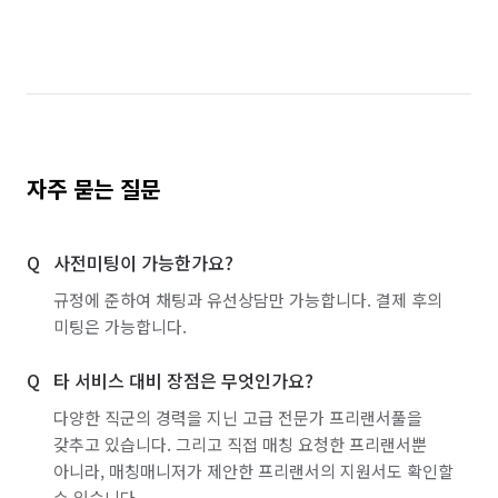
경기 의왕시
경기 의정부시
경기 이천시
경기 파주시
경기 평택시
경기 포천시
경기 하남시
경기 화성시
서울 강남구
서울 강동구
서울 강북구
서울 강서구
자주 묻는 질문
서울 관악구
서울 광진구
서울 구로구
사전미팅이 가능한가요?
서울 금천구
서울 노원구
서울 도봉구
규정에 준하여 채팅과 유선상담만 가능합니다. 결제 후의
서울 동대문구
서울 동작구
서울 마포구
미팅은 가능합니다.
서울 서대문구
서울 서초구
서울 성동구
타 서비스 대비 장점은 무엇인가요?
서울 성북구
서울 송파구
서울 양천구
다양한 직군의 경력을 지닌 고급 전문가 프리랜서풀을
갖추고 있습니다. 그리고 직접 매칭 요청한 프리랜서뿐
서울 영등포구
서울 용산구
서울 은평구
아니라, 매칭매니저가 제안한 프리랜서의 지원서도 확인할
수 있습니다.