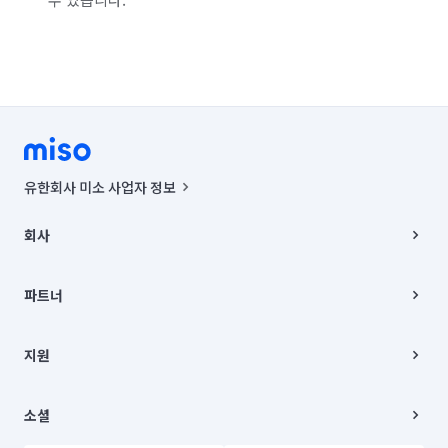
서울 종로구
서울 중구
서울 중랑구
인천 강화군
인천 계양구
인천 남구
인천 남동구
인천 동구
인천 부평구
인천 서구
인천 연수구
인천 옹진군
인천 중구
경기 부천시 소사구
경기 부천시 원미구
유한회사 미소 사업자 정보
경기 부천시 오정구
경기 화성시 동탄구
사업자등록번호 : 291-87-00271 | 인허가번호 : 2016-3220163-14-5-
00019 |
회사
통신판매신고번호 : 2024-서울종로-1400(공정거래위원회 정보) |
경기 화성시 효행구
경기 화성시 만세구
대표이사 : CHING VICTOR COLUMBIA RHEE
회사소개
주소 | 본사: 서울특별시 종로구 율곡로 6(중학동, 트윈트리빌딩) B동 5층
채용
파트너
경기 화성시 병점구
컨택센터 : 서울특별시 종로구 수송동 율곡로 24, 7층, 8층 미소
블로그
유한회사 미소는 통신판매중개자이며, 통신판매의 당사자가 아닙니다.
파트너 지원
상품, 상품정보, 거래에 관한 의무와 책임은 거래당사자에게 있습니다.
이사
지원
언론 보도 관련 문의:
contact@getmiso.com
이사 청소/입주 청소
대표번호: 1577-8808
고객센터
© 유한회사 미소. Miso, Inc. All Rights Reserved.
이용약관
소셜
개인정보처리방침