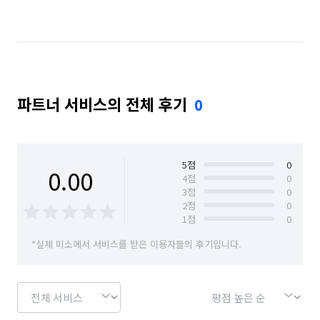
경기 구리시
경기 군포시
경기 김포시
경기 남양주시
경기 동두천시
경기 성남시 분당구
경기 성남시 수정구
경기 성남시 중원구
파트너 서비스의 전체 후기
0
경기 수원시 권선구
경기 수원시 영통구
경기 수원시 장안구
경기 수원시 팔달구
경기 시흥시
경기 안산시 단원구
5
점
0
0.00
4
점
0
3
점
0
경기 안산시 상록구
경기 안성시
2
점
0
1
점
0
경기 안양시 동안구
경기 안양시 만안구
*실제 미소에서 서비스를 받은 이용자들의 후기입니다.
경기 양주시
경기 양평군
경기 여주시
경기 연천군
경기 오산시
경기 용인시 기흥구
경기 용인시 수지구
경기 용인시 처인구