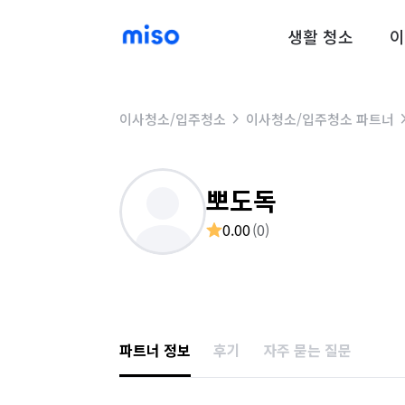
생활 청소
이
이사청소/입주청소
이사청소/입주청소 파트너
뽀도독
0.00
(
0
)
파트너 정보
후기
자주 묻는 질문