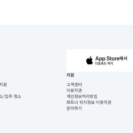
63-14-5-00019 |
지원
보) |
지원
고객센터
빌딩) B동 5층
이용약관
 미소
소/입주 청소
개인정보처리방침
 아닙니다.
파트너 위치정보 이용약관
게 있습니다.
문의하기