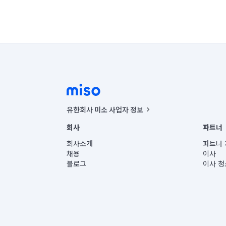
유한회사 미소 사업자 정보
사업자등록번호 : 291-87-00271 | 인허가번호 : 2016-32201
회사
파트너
통신판매신고번호 : 2024-서울종로-1400(공정거래위원회 정
대표이사 : CHING VICTOR COLUMBIA RHEE
회사소개
파트너 
주소 | 본사: 서울특별시 종로구 율곡로 6(중학동, 트윈트리
채용
이사
컨택센터 : 서울특별시 종로구 수송동 율곡로 24, 7층, 8층
블로그
이사 청
유한회사 미소는 통신판매중개자이며, 통신판매의 당사자가
상품, 상품정보, 거래에 관한 의무와 책임은 거래당사자에
언론 보도 관련 문의:
contact@getmiso.com
대표번호: 1577-8808
© 유한회사 미소. Miso, Inc. All Rights Reserved.