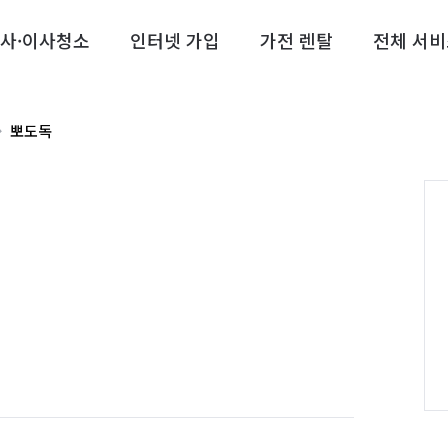
사·이사청소
인터넷 가입
가전 렌탈
전체 서비
뽀도독