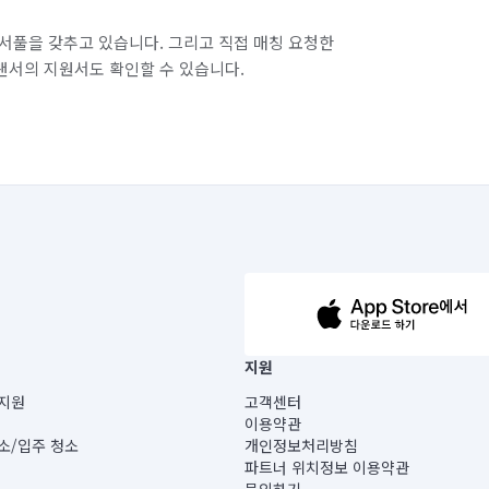
서풀을 갖추고 있습니다. 그리고 직접 매칭 요청한
랜서의 지원서도 확인할 수 있습니다.
63-14-5-00019 |
지원
보) |
지원
고객센터
빌딩) B동 5층
이용약관
 미소
소/입주 청소
개인정보처리방침
 아닙니다.
파트너 위치정보 이용약관
게 있습니다.