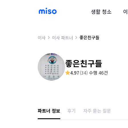
생활 청소
이
좋은친구들
이사
이사 파트너
좋은친구들
4.97
(
34
)
수행 46건
파트너 정보
후기
자주 묻는 질문