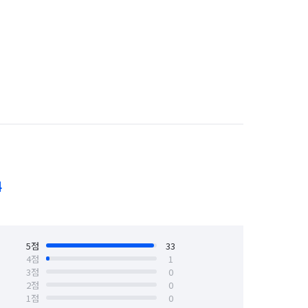
4
5
점
33
4
점
1
3
점
0
2
점
0
1
점
0