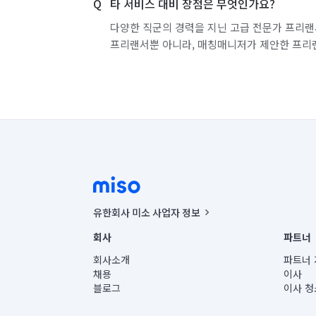
타 서비스 대비 장점은 무엇인가요?
다양한 직군의 경력을 지닌 고급 전문가 프리랜
프리랜서뿐 아니라, 매칭매니저가 제안한 프리
유한회사 미소 사업자 정보
사업자등록번호 : 291-87-00271 | 인허가번호 : 2016-32201
회사
파트너
통신판매신고번호 : 2024-서울종로-1400(공정거래위원회 정
대표이사 : CHING VICTOR COLUMBIA RHEE
회사소개
파트너 
주소 | 본사: 서울특별시 종로구 율곡로 6(중학동, 트윈트리
채용
이사
컨택센터 : 서울특별시 종로구 수송동 율곡로 24, 7층, 8층
블로그
이사 청
유한회사 미소는 통신판매중개자이며, 통신판매의 당사자가
상품, 상품정보, 거래에 관한 의무와 책임은 거래당사자에