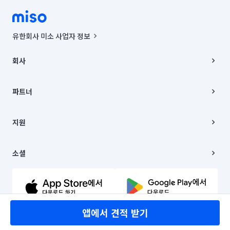
유한회사 미소 사업자 정보
사업자등록번호 : 291-87-00271 | 인허가번호 : 2016-3220163-14-5-
00019 |
회사
통신판매신고번호 : 2024-서울종로-1400(공정거래위원회 정보) |
대표이사 : CHING VICTOR COLUMBIA RHEE
회사소개
주소 | 본사: 서울특별시 종로구 율곡로 6(중학동, 트윈트리빌딩) B동 5층
채용
파트너
컨택센터 : 서울특별시 종로구 수송동 율곡로 24, 7층, 8층 미소
블로그
유한회사 미소는 통신판매중개자이며, 통신판매의 당사자가 아닙니다.
파트너 지원
상품, 상품정보, 거래에 관한 의무와 책임은 거래당사자에게 있습니다.
이사
지원
언론 보도 관련 문의:
contact@getmiso.com
이사 청소/입주 청소
대표번호: 1577-8808
고객센터
© 유한회사 미소. Miso, Inc. All Rights Reserved.
이용약관
소셜
개인정보처리방침
파트너 위치정보 이용약관
링크드인
문의하기
유튜브
앱에서 견적 받기