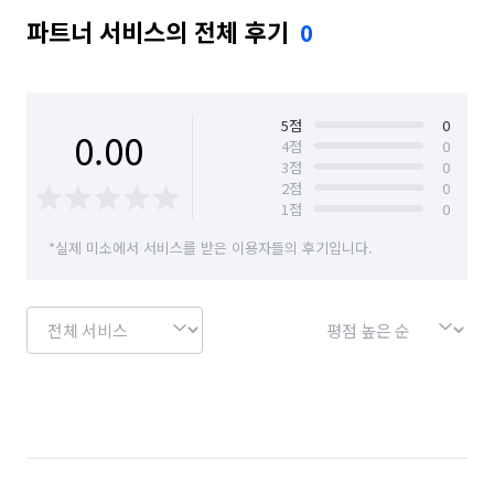
파트너 서비스의 전체 후기
0
5
점
0
0.00
4
점
0
3
점
0
2
점
0
1
점
0
*실제 미소에서 서비스를 받은 이용자들의 후기입니다.