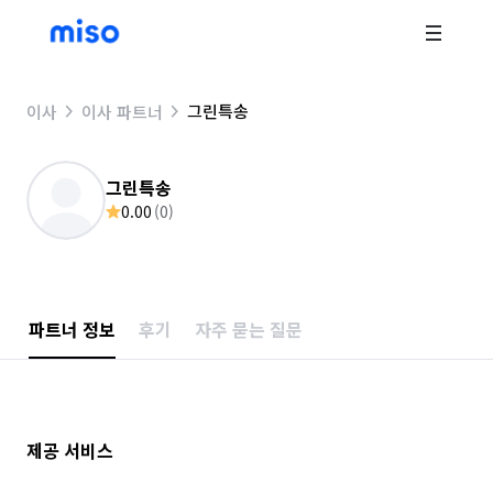
그린특송
이사
이사 파트너
그린특송
0.00
(
0
)
파트너 정보
후기
자주 묻는 질문
제공 서비스