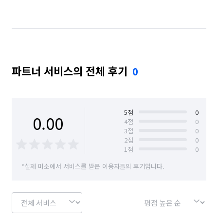
서울 마포구
서울 서대문구
서울 서초구
서울 성동구
서울 성북구
서울 송파구
서울 양천구
서울 영등포구
서울 용산구
파트너 서비스의 전체 후기
0
서울 은평구
서울 종로구
서울 중구
서울 중랑구
5
점
0
0.00
4
점
0
3
점
0
2
점
0
1
점
0
*실제 미소에서 서비스를 받은 이용자들의 후기입니다.