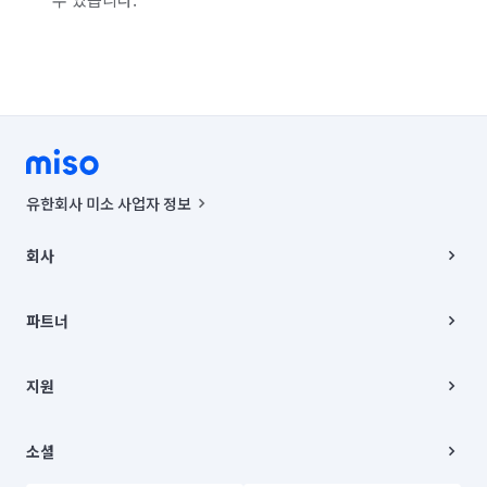
유한회사 미소 사업자 정보
사업자등록번호 : 291-87-00271 | 인허가번호 : 2016-3220163-14-5-
00019 |
회사
통신판매신고번호 : 2024-서울종로-1400(공정거래위원회 정보) |
대표이사 : CHING VICTOR COLUMBIA RHEE
회사소개
주소 | 본사: 서울특별시 종로구 율곡로 6(중학동, 트윈트리빌딩) B동 5층
채용
파트너
컨택센터 : 서울특별시 종로구 수송동 율곡로 24, 7층, 8층 미소
블로그
유한회사 미소는 통신판매중개자이며, 통신판매의 당사자가 아닙니다.
파트너 지원
상품, 상품정보, 거래에 관한 의무와 책임은 거래당사자에게 있습니다.
이사
지원
언론 보도 관련 문의:
contact@getmiso.com
이사 청소/입주 청소
대표번호: 1577-8808
고객센터
© 유한회사 미소. Miso, Inc. All Rights Reserved.
이용약관
소셜
개인정보처리방침