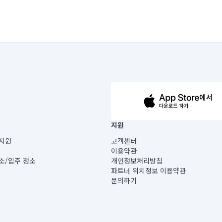
63-14-5-00019 |
지원
보) |
지원
고객센터
빌딩) B동 5층
이용약관
 미소
소/입주 청소
개인정보처리방침
 아닙니다.
파트너 위치정보 이용약관
게 있습니다.
문의하기