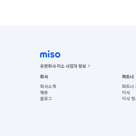
유한회사 미소 사업자 정보
사업자등록번호 : 291-87-00271 | 인허가번호 : 2016-32201
회사
파트너
통신판매신고번호 : 2024-서울종로-1400(공정거래위원회 정
대표이사 : CHING VICTOR COLUMBIA RHEE
회사소개
파트너 
주소 | 본사: 서울특별시 종로구 율곡로 6(중학동, 트윈트리
채용
이사
컨택센터 : 서울특별시 종로구 수송동 율곡로 24, 7층, 8층
블로그
이사 청
유한회사 미소는 통신판매중개자이며, 통신판매의 당사자가
상품, 상품정보, 거래에 관한 의무와 책임은 거래당사자에
언론 보도 관련 문의:
contact@getmiso.com
대표번호: 1577-8808
© 유한회사 미소. Miso, Inc. All Rights Reserved.