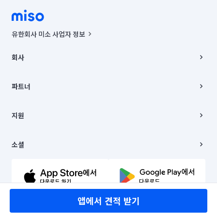
유한회사 미소 사업자 정보
사업자등록번호 : 291-87-00271 | 인허가번호 : 2016-3220163-14-5-
00019 |
회사
통신판매신고번호 : 2024-서울종로-1400(공정거래위원회 정보) |
대표이사 : CHING VICTOR COLUMBIA RHEE
회사소개
주소 | 본사: 서울특별시 종로구 율곡로 6(중학동, 트윈트리빌딩) B동 5층
채용
파트너
컨택센터 : 서울특별시 종로구 수송동 율곡로 24, 7층, 8층 미소
블로그
유한회사 미소는 통신판매중개자이며, 통신판매의 당사자가 아닙니다.
파트너 지원
상품, 상품정보, 거래에 관한 의무와 책임은 거래당사자에게 있습니다.
이사
지원
언론 보도 관련 문의:
contact@getmiso.com
이사 청소/입주 청소
대표번호: 1577-8808
고객센터
© 유한회사 미소. Miso, Inc. All Rights Reserved.
이용약관
소셜
개인정보처리방침
파트너 위치정보 이용약관
링크드인
문의하기
유튜브
앱에서 견적 받기