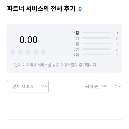
파트너 서비스의 전체 후기
0
5
점
0
0.00
4
점
0
3
점
0
2
점
0
1
점
0
*실제 미소에서 서비스를 받은 이용자들의 후기입니다.