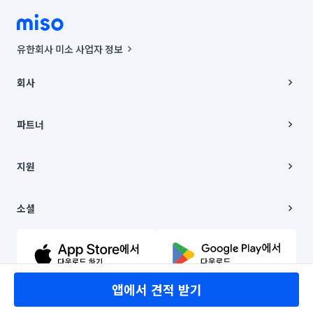
유한회사 미소 사업자 정보
사업자등록번호 : 291-87-00271 | 인허가번호 : 2016-3220163-14-5-
00019 |
회사
통신판매신고번호 : 2024-서울종로-1400(공정거래위원회 정보) |
대표이사 : CHING VICTOR COLUMBIA RHEE
회사소개
주소 | 본사: 서울특별시 종로구 율곡로 6(중학동, 트윈트리빌딩) B동 5층
채용
파트너
컨택센터 : 서울특별시 종로구 수송동 율곡로 24, 7층, 8층 미소
블로그
유한회사 미소는 통신판매중개자이며, 통신판매의 당사자가 아닙니다.
파트너 지원
상품, 상품정보, 거래에 관한 의무와 책임은 거래당사자에게 있습니다.
이사
지원
언론 보도 관련 문의:
contact@getmiso.com
이사 청소/입주 청소
대표번호: 1577-8808
고객센터
© 유한회사 미소. Miso, Inc. All Rights Reserved.
이용약관
소셜
개인정보처리방침
파트너 위치정보 이용약관
링크드인
문의하기
유튜브
앱에서 견적 받기