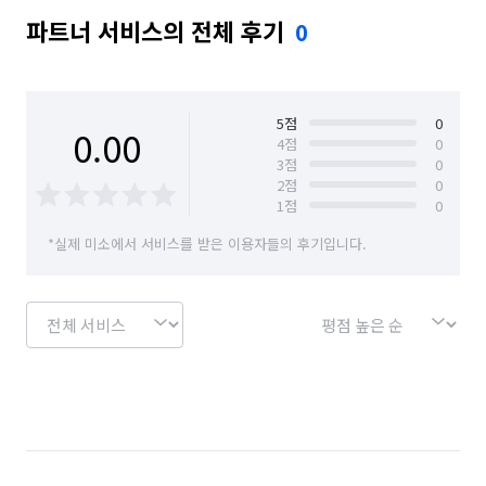
파트너 서비스의 전체 후기
0
5
점
0
0.00
4
점
0
3
점
0
2
점
0
1
점
0
*실제 미소에서 서비스를 받은 이용자들의 후기입니다.