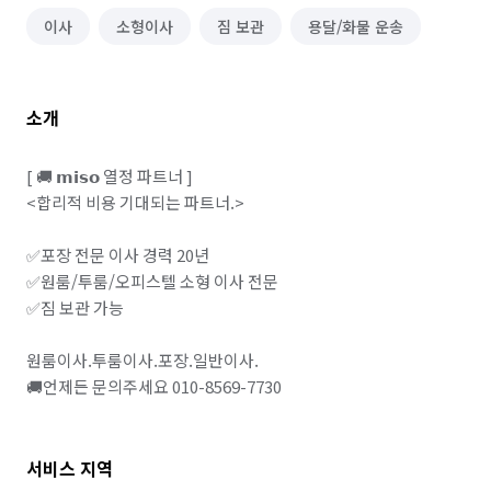
이사
소형이사
짐 보관
용달/화물 운송
소개
[ 🚚 𝗺𝗶𝘀𝗼 열정 파트너 ]

<합리적 비용 기대되는 파트너.>

✅포장 전문 이사 경력 20년

✅원룸/투룸/오피스텔 소형 이사 전문

✅짐 보관 가능

원룸이사.투룸이사.포장.일반이사.

🚚언제든 문의주세요 010-8569-7730
서비스 지역