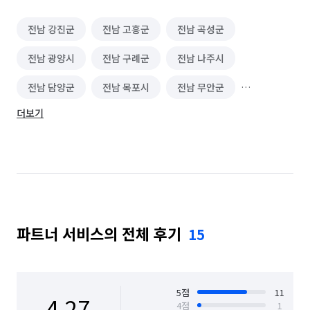
전남 강진군
전남 고흥군
전남 곡성군
전남 광양시
전남 구례군
전남 나주시
전남 담양군
전남 목포시
전남 무안군
더보기
전남 보성군
전남 순천시
전남 신안군
전남 여수시
전남 영광군
전남 영암군
전남 완도군
전남 장성군
전남 장흥군
전남 진도군
전남 함평군
전남 해남군
파트너 서비스의 전체 후기
15
전남 화순군
5
점
11
4.27
4
점
1