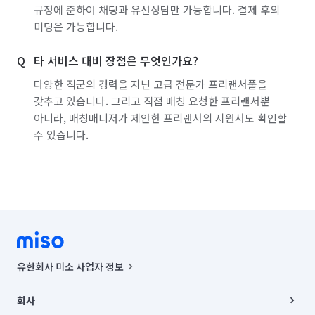
규정에 준하여 채팅과 유선상담만 가능합니다. 결제 후의
미팅은 가능합니다.
타 서비스 대비 장점은 무엇인가요?
다양한 직군의 경력을 지닌 고급 전문가 프리랜서풀을
갖추고 있습니다. 그리고 직접 매칭 요청한 프리랜서뿐
아니라, 매칭매니저가 제안한 프리랜서의 지원서도 확인할
수 있습니다.
유한회사 미소 사업자 정보
사업자등록번호 : 291-87-00271 | 인허가번호 : 2016-3220163-14-5-
00019 |
회사
통신판매신고번호 : 2024-서울종로-1400(공정거래위원회 정보) |