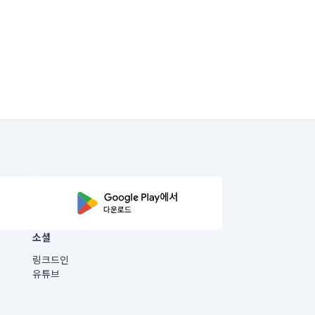
소셜
링크드인
유튜브