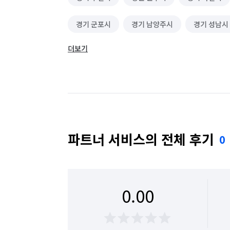
경기 군포시
경기 남양주시
경기 성남시
더보기
경기 성남시 중원구
경기 수원시 권선구
경기 수원시 팔달구
경기 시흥시
경기 
경기 용인시 기흥구
경기 용인시 수지구
경기 하남시
경기 화성시
서울 강남구
파트너 서비스의 전체 후기
0
서울 강서구
서울 관악구
서울 광진구
서울 동작구
서울 마포구
서울 서대문구
0.00
서울 송파구
서울 영등포구
서울 용산구