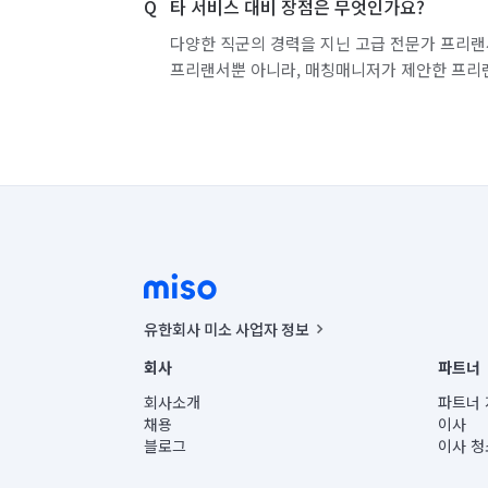
타 서비스 대비 장점은 무엇인가요?
다양한 직군의 경력을 지닌 고급 전문가 프리랜
프리랜서뿐 아니라, 매칭매니저가 제안한 프리
유한회사 미소 사업자 정보
사업자등록번호 : 291-87-00271 | 인허가번호 : 2016-32201
회사
파트너
통신판매신고번호 : 2024-서울종로-1400(공정거래위원회 정
대표이사 : CHING VICTOR COLUMBIA RHEE
회사소개
파트너 
주소 | 본사: 서울특별시 종로구 율곡로 6(중학동, 트윈트리
채용
이사
컨택센터 : 서울특별시 종로구 수송동 율곡로 24, 7층, 8층
블로그
이사 청
유한회사 미소는 통신판매중개자이며, 통신판매의 당사자가
상품, 상품정보, 거래에 관한 의무와 책임은 거래당사자에