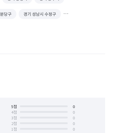
 분당구
경기 성남시 수정구
경기 수원시 영통구
경기 수원시 장안구
안산시 단원구
경기 안산시 상록구
경기 용인시 처인구
경기 의왕시
서울 강동구
서울 강북구
서울 금천구
서울 노원구
서울 서초구
5
점
서울 성동구
0
4
점
0
3
점
0
서울 중구
서울 중랑구
2
점
0
1
점
0