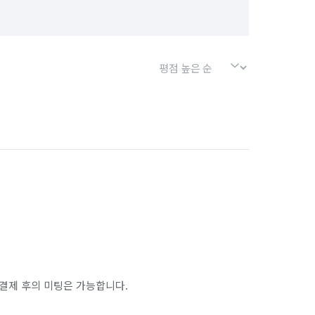
인천 연수구
경기 화성시 동탄구
경기 화성시 병점구
결제 후의 미팅은 가능합니다.