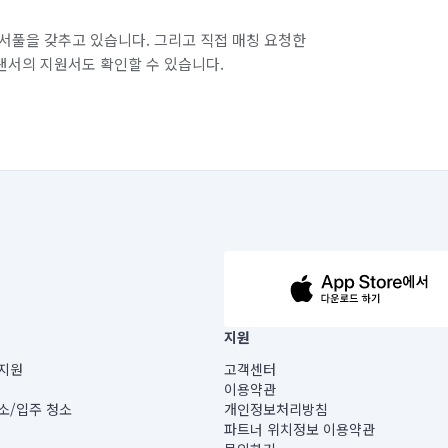
서풀을 갖추고 있습니다. 그리고 직접 매칭 요청한
랜서의 지원서도 확인할 수 있습니다.
63-14-5-00019 |
지원
보) |
지원
고객센터
빌딩) B동 5층
이용약관
 미소
소/입주 청소
개인정보처리방침
 아닙니다.
파트너 위치정보 이용약관
게 있습니다.