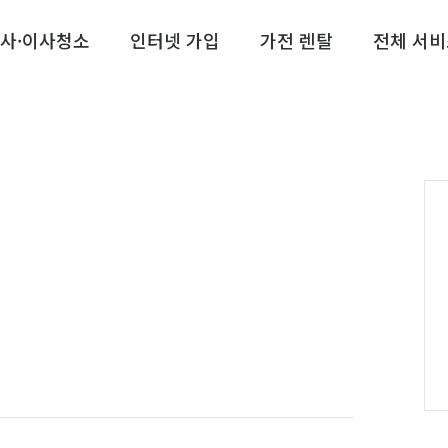
사·이사청소
인터넷 가입
가전 렌탈
전체 서비