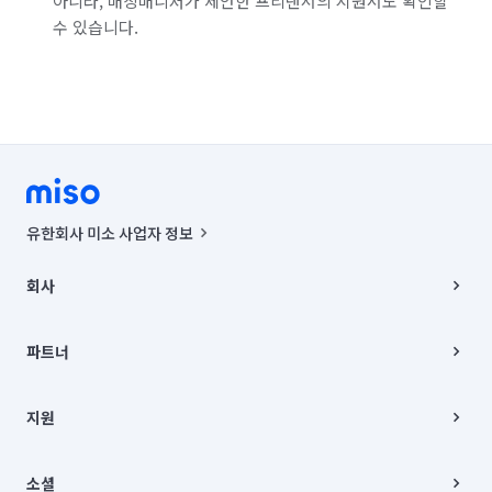
아니라, 매칭매니저가 제안한 프리랜서의 지원서도 확인할
수 있습니다.
유한회사 미소 사업자 정보
사업자등록번호 : 291-87-00271 | 인허가번호 : 2016-3220163-14-5-
00019 |
회사
통신판매신고번호 : 2024-서울종로-1400(공정거래위원회 정보) |
대표이사 : CHING VICTOR COLUMBIA RHEE
회사소개
주소 | 본사: 서울특별시 종로구 율곡로 6(중학동, 트윈트리빌딩) B동 5층
채용
파트너
컨택센터 : 서울특별시 종로구 수송동 율곡로 24, 7층, 8층 미소
블로그
유한회사 미소는 통신판매중개자이며, 통신판매의 당사자가 아닙니다.
파트너 지원
상품, 상품정보, 거래에 관한 의무와 책임은 거래당사자에게 있습니다.
이사
지원
언론 보도 관련 문의:
contact@getmiso.com
이사 청소/입주 청소
대표번호: 1577-8808
고객센터
© 유한회사 미소. Miso, Inc. All Rights Reserved.
이용약관
소셜