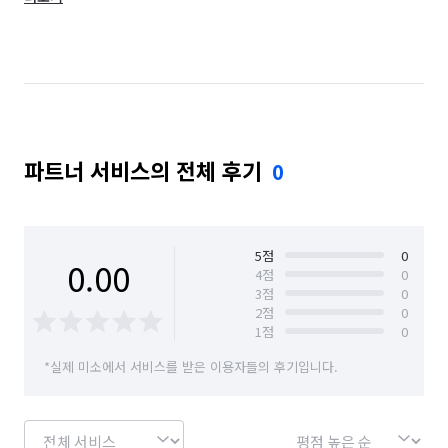
경남 창원시 의창구
경남 창원시 진해구
대구 동구
대구 수성구
대전 서구
부산 강서구
부산 사상구
부산 사하구
인천 남동구
인천 연수구
인천 중구
전남 광양시
파트너 서비스의 전체 후기
0
5
점
0
0.00
4
점
0
3
점
0
2
점
0
1
점
0
*실제 미소에서 서비스를 받은 이용자들의 후기입니다.