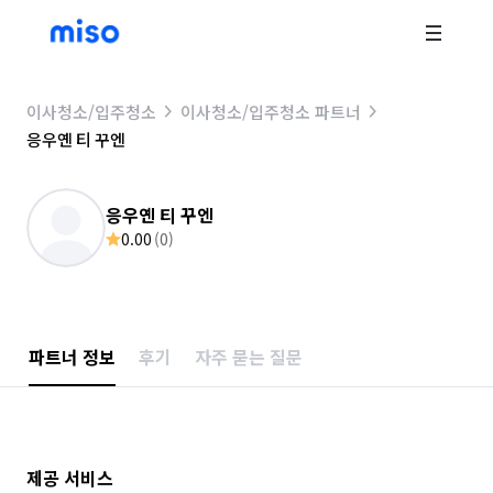
이사청소/입주청소
이사청소/입주청소 파트너
응우옌 티 꾸엔
응우옌 티 꾸엔
0.00
(
0
)
파트너 정보
후기
자주 묻는 질문
제공 서비스