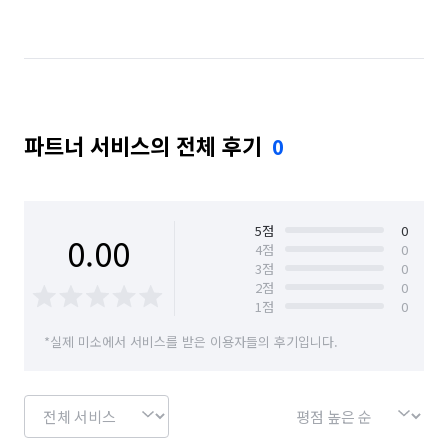
경남 창원시 마산회원구
경남 창원시 성산구
경남 창원시 의창구
경남 창원시 진해구
경남 통영시
경남 하동군
경남 함안군
파트너 서비스의 전체 후기
0
경남 함양군
경남 합천군
경북 구미시
대구 동구
대구 북구
대전 서구
대전 유성구
부산 강서구
부산 금정구
부산 남구
5
점
0
0.00
4
점
0
3
점
0
부산 동구
부산 동래구
부산 부산진구
2
점
0
1
점
0
부산 북구
부산 사상구
부산 사하구
*실제 미소에서 서비스를 받은 이용자들의 후기입니다.
부산 서구
부산 수영구
부산 연제구
부산 중구
부산 해운대구
서울 강남구
서울 강북구
서울 노원구
서울 도봉구