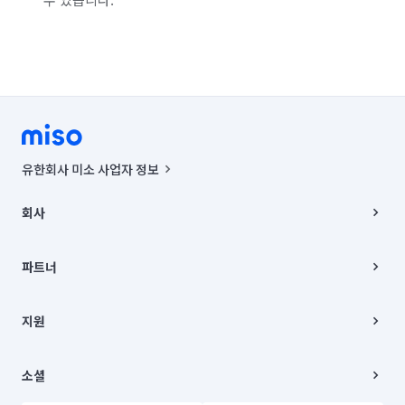
유한회사 미소 사업자 정보
사업자등록번호 : 291-87-00271 | 인허가번호 : 2016-3220163-14-5-
00019 |
회사
통신판매신고번호 : 2024-서울종로-1400(공정거래위원회 정보) |
대표이사 : CHING VICTOR COLUMBIA RHEE
회사소개
주소 | 본사: 서울특별시 종로구 율곡로 6(중학동, 트윈트리빌딩) B동 5층
채용
파트너
컨택센터 : 서울특별시 종로구 수송동 율곡로 24, 7층, 8층 미소
블로그
유한회사 미소는 통신판매중개자이며, 통신판매의 당사자가 아닙니다.
파트너 지원
상품, 상품정보, 거래에 관한 의무와 책임은 거래당사자에게 있습니다.
이사
지원
언론 보도 관련 문의:
contact@getmiso.com
이사 청소/입주 청소
대표번호: 1577-8808
고객센터
© 유한회사 미소. Miso, Inc. All Rights Reserved.
이용약관
소셜
개인정보처리방침