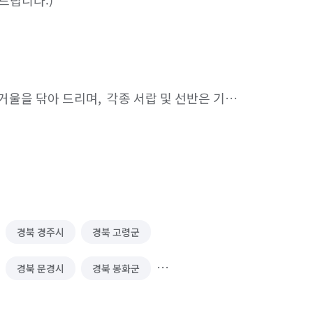
립니다:)

거울을 닦아 드리며,  각종 서랍 및 선반은 기본 
 마무리 하며,   피톤치드 연무기로 케어해 
경북 경주시
경북 고령군
 및 창틀,  문, 콘센트, 몰딩 및 걸레받이, 
 풀 제거

경북 문경시
경북 봉화군
경북 영덕군
경북 영양군