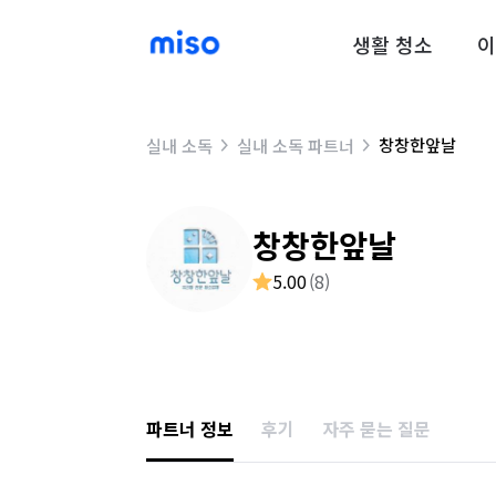
생활 청소
이
창창한앞날
실내 소독
실내 소독 파트너
창창한앞날
5.00
(
8
)
파트너 정보
후기
자주 묻는 질문