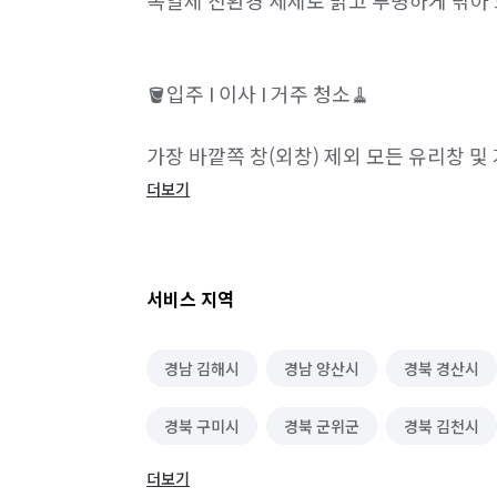
독일제 친환경 세제로 맑고 투명하게 닦아 드
🪣입주 I 이사 I 거주 청소🧹

가장 바깥쪽 창(외창) 제외 모든 유리창 및 
탈거후 스팀 청소후 진행 합니다.  

더보기
마지막에 바닥도 스팀청소기(강마루 제외) 로
드리고 있습니다:)

서비스 지역
1. 방/ 거실

경남 김해시
경남 양산시
경북 경산시
천장, 벽면, 창문(가장 바깥쪽은  추가금 별도)
붙박이 가구, 조명  등의 탈거 및 먼지& 도배
경북 구미시
경북 군위군
경북 김천시
(창문은 손잡이 탈거후 청소 진행)

더보기
경북 상주시
경북 성주군
경북 안동시