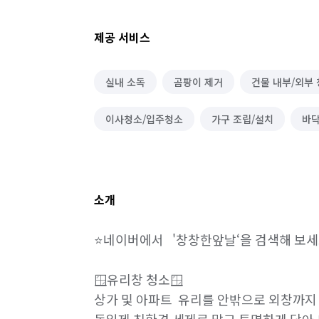
제공 서비스
실내 소독
곰팡이 제거
건물 내부/외부
이사청소/입주청소
가구 조립/설치
바닥
소개
⭐️네이버에서   '창창한앞날‘을 검색해 보세요
🪟유리창 청소🪟

상가 및 아파트  유리를 안밖으로 외창까지