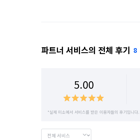
2. 현관

신발장 선반 탈거 후 청소, 조명 및 문, 바닥
경북 영주시
경북 영천시
경북 예천군
3. 주방

경북 청도군
경북 청송군
경북 칠곡군
싱크대 상하부, 싱크대다리 가림막 제거후 청
후드필터    기름때 제거,  가스레인지 및 인
대구 남구
대구 달서구
대구 달성군
파트너 서비스의 전체 후기
8
광택

대구 수성구
대구 중구
울산 남구
4. 욕실

울산 중구
대구 군위군
욕실 천장,  벽,  바닥, 샤워부스물때, 욕조,
5.00
샤워수전

5. 베란다/ 다용도실

*실제 미소에서 서비스를 받은 이용자들의 후기입니다.
유리창 (가장 바깥쪽은  추가금 별도) 및 창틀