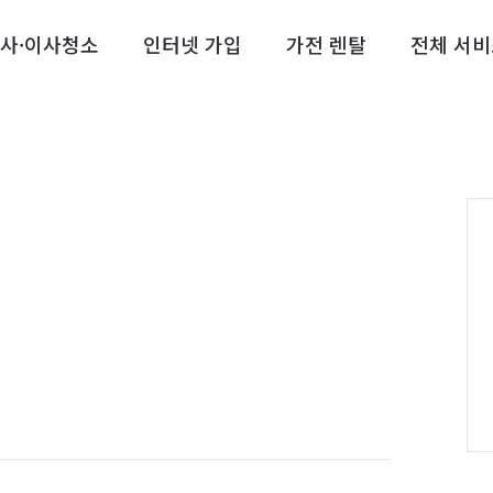
사·이사청소
인터넷 가입
가전 렌탈
전체 서비