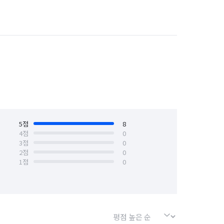
 청소

경북 울진군
경북 의성군
경북 포항시 남구
경북 포항시 북구
소, 문짝 및 선반 기름때 제거, 후드 및 
덕션  기름때 제거,  싱크대개수대 스텐 청소 밑 
대구 동구
대구 북구
대구 서구
울산 동구
울산 북구
울산 울주군
5
점
8
  환풍구 및 배수구 탈거청소,  좌변기, 세면대, 
4
점
0
3
점
0
2
점
0
1
점
0
, 바닥,  보일러 외관, 배수구
