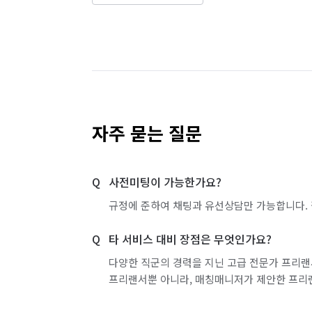
에어컨/ 냉장고/ 세탁기는 기본 겉면만 닦아
발생됩니다.

총 10시간 내외 소요되고  작업 중간중간   
부족한 점은  A/S   해 드립니다!

자세한 사항은  문자(작업중인 경우가 많
자주 묻는 질문
~^^
사전미팅이 가능한가요?
규정에 준하여 채팅과 유선상담만 가능합니다. 
타 서비스 대비 장점은 무엇인가요?
다양한 직군의 경력을 지닌 고급 전문가 프리랜
프리랜서뿐 아니라, 매칭매니저가 제안한 프리