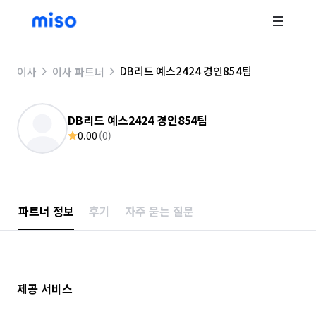
DB리드 예스2424 경인854팀
이사
이사 파트너
DB리드 예스2424 경인854팀
0.00
(
0
)
파트너 정보
후기
자주 묻는 질문
제공 서비스