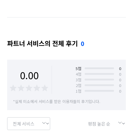
경기 안산시 상록구
경기 안성시
경기 안양시 동안구
경기 안양시 만안구
경기 오산시
경기 의왕시
경기 평택시
파트너 서비스의 전체 후기
0
경기 화성시
경기 화성시 동탄구
경기 화성시 효행구
경기 화성시 만세구
경기 화성시 병점구
5
점
0
0.00
4
점
0
3
점
0
2
점
0
1
점
0
*실제 미소에서 서비스를 받은 이용자들의 후기입니다.