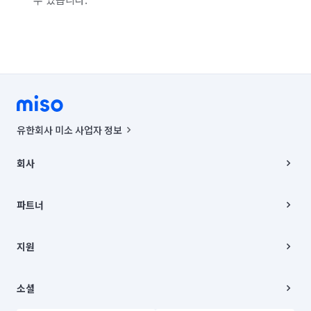
유한회사 미소 사업자 정보
사업자등록번호 : 291-87-00271 | 인허가번호 : 2016-3220163-14-5-
00019 |
회사
통신판매신고번호 : 2024-서울종로-1400(공정거래위원회 정보) |
대표이사 : CHING VICTOR COLUMBIA RHEE
회사소개
주소 | 본사: 서울특별시 종로구 율곡로 6(중학동, 트윈트리빌딩) B동 5층
채용
파트너
컨택센터 : 서울특별시 종로구 수송동 율곡로 24, 7층, 8층 미소
블로그
유한회사 미소는 통신판매중개자이며, 통신판매의 당사자가 아닙니다.
파트너 지원
상품, 상품정보, 거래에 관한 의무와 책임은 거래당사자에게 있습니다.
이사
지원
언론 보도 관련 문의:
contact@getmiso.com
이사 청소/입주 청소
대표번호: 1577-8808
고객센터
© 유한회사 미소. Miso, Inc. All Rights Reserved.
이용약관
소셜
개인정보처리방침