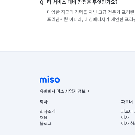
타 서비스 대비 장점은 무엇인가요?
다양한 직군의 경력을 지닌 고급 전문가 프리랜
프리랜서뿐 아니라, 매칭매니저가 제안한 프리
유한회사 미소 사업자 정보
사업자등록번호 : 291-87-00271 | 인허가번호 : 2016-32201
회사
파트너
통신판매신고번호 : 2024-서울종로-1400(공정거래위원회 정
대표이사 : CHING VICTOR COLUMBIA RHEE
회사소개
파트너 
주소 | 본사: 서울특별시 종로구 율곡로 6(중학동, 트윈트리
채용
이사
컨택센터 : 서울특별시 종로구 수송동 율곡로 24, 7층, 8층
블로그
이사 청
유한회사 미소는 통신판매중개자이며, 통신판매의 당사자가
상품, 상품정보, 거래에 관한 의무와 책임은 거래당사자에