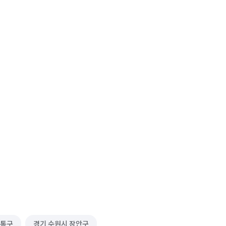
영통구
경기 수원시 장안구