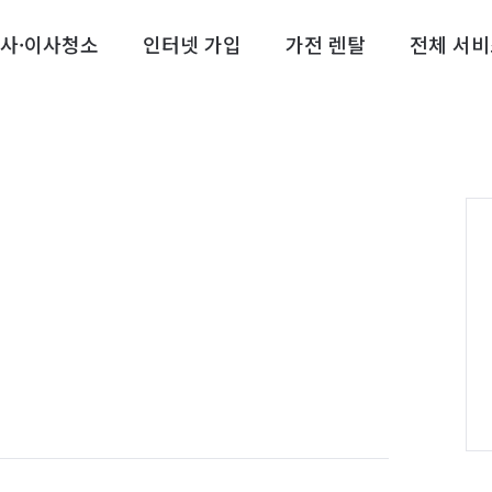
사·이사청소
인터넷 가입
가전 렌탈
전체 서비