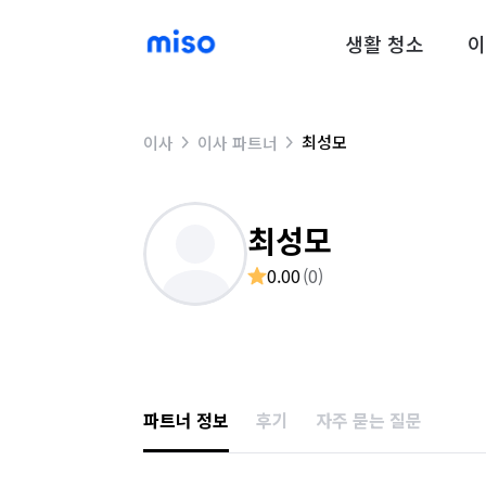
생활 청소
이
최성모
이사
이사 파트너
최성모
0.00
(
0
)
파트너 정보
후기
자주 묻는 질문