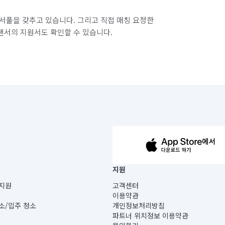
서풀을 갖추고 있습니다. 그리고 직접 매칭 요청한
랜서의 지원서도 확인할 수 있습니다.
63-14-5-00019 |
지원
보) |
지원
고객센터
빌딩) B동 5층
이용약관
 미소
소/입주 청소
개인정보처리방침
 아닙니다.
파트너 위치정보 이용약관
게 있습니다.